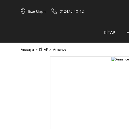
Bize Ulaşın
312475 40 42
KİTAP
Anasayfa
KİTAP
Armance