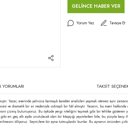
GELİNCE HABER VER
Yorum Yaz
Tavsiye Et
 YORUMLARI
TAKSİT SEÇENEK
lmıştır. Yazar, eserinde yalnızca karmaşık karakter analizleri yapmak istemez aynı zam
üncesi ve dramatik bir sır nedeniyle ızdıraplı bir hâl almıştır. Yazarın, bu eseri hakkı
esini çizmiş bulunuyoruz. Bu öyküde yergi niteliğini taşımak gibi bir tehlike gösteren y
i gibi en geç altı ayda unutulacak olan bir kitapçığı yayımlarken bile, bu yüzyıla karşı 
rilmesini diliyoruz. Seyircilere bir ayna tutmuşlardır bunlar. Bu aynanın önünden çirk