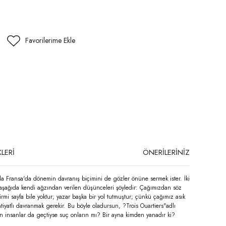
LERİ
ÖNERİLERİNİZ
anda Fransa'da dönemin davranış biçimini de gözler önüne sermek ister. İki
nda aşağıda kendi ağzından verilen düşünceleri şöyledir: Çağımızdan söz
irmi sayfa bile yoktur; yazar başka bir yol tutmuştur; çünkü çağımız asık
ihtiyatlı davranmak gerekir. Bu böyle oladursun, ?Trois Ouartiers"adlı
in insanlar da geçtiyse suç onların mı? Bir ayna kimden yanadır ki?