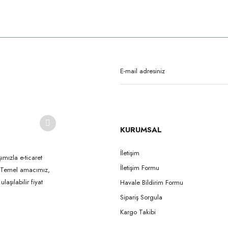
rda yetersiz gördüğünüz noktaları öneri formunu kullanarak tarafımıza iletebilirsi
Bu ürüne ilk yorumu siz yapın!
Yorum Yaz
KURUMSAL
İletişim
ımızla e-ticaret
İletişim Formu
k. Temel amacımız,
Gönder
aşılabilir fiyat
Havale Bildirim Formu
Sipariş Sorgula
Kargo Takibi