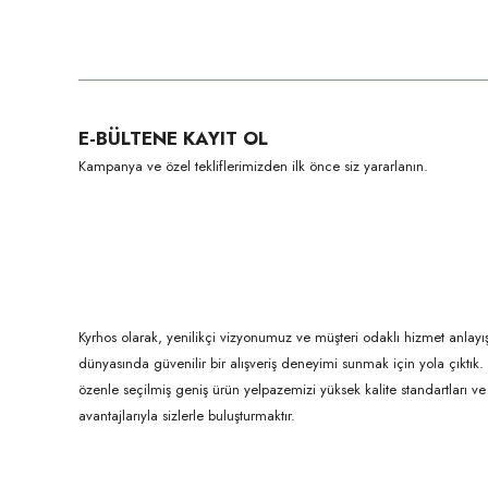
Bu ürünün fiyat bilgisi, resim, ürün açıklamalarında ve diğer konula
Görüş ve önerileriniz için teşekkür ederiz.
Ürün resmi kalitesiz, bozuk veya görüntülenemiyor.
E-BÜLTENE KAYIT OL
Ürün açıklamasında eksik bilgiler bulunuyor.
Kampanya ve özel tekliflerimizden ilk önce siz yararlanın.
Ürün bilgilerinde hatalar bulunuyor.
Ürün fiyatı diğer sitelerden daha pahalı.
Bu ürüne benzer farklı alternatifler olmalı.
Kyrhos olarak, yenilikçi vizyonumuz ve müşteri odaklı hizmet anlayış
dünyasında güvenilir bir alışveriş deneyimi sunmak için yola çıktı
özenle seçilmiş geniş ürün yelpazemizi yüksek kalite standartları ve ul
avantajlarıyla sizlerle buluşturmaktır.