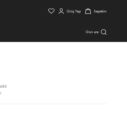
Giriş Yap
Sepetim
Ürün ara
2685
V