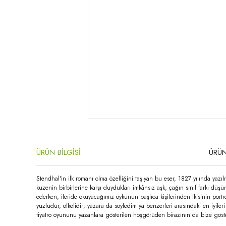
ÜRÜN BİLGİSİ
ÜRÜN
Stendhal'in ilk romanı olma özelliğini taşıyan bu eser, 1827 yılında yazı
kuzenin birbirlerine karşı duydukları imkânsız aşk, çağın sınıf farkı düş
ederken, ileride okuyacağımız öykünün başlıca kişilerinden ikisinin portr
yüzlüdür, öfkelidir; yazara da söyledim ya benzerleri arasındaki en iyiler
tiyatro oyununu yazanlara gösterilen hoşgörüden birazının da bize göste