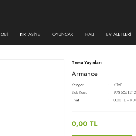
HOBİ
KIRTASİYE
OYUNCAK
HALI
EV ALETLERİ
Tema Yayınları
Armance
Kategori
KİTAP
Stok Kodu
978605121
Fiyat
0,00 TL + KD
0,00 TL