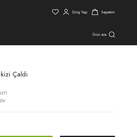
Giriş Yap
Sepetim
Ürün ara
kizi Çaldı
5371
KDV