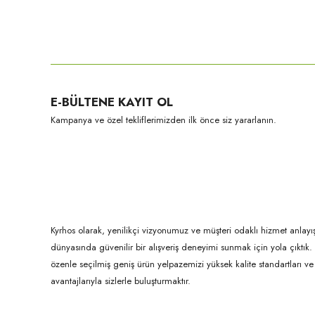
Bu ürünün fiyat bilgisi, resim, ürün açıklamalarında ve diğer konula
Görüş ve önerileriniz için teşekkür ederiz.
Ürün resmi kalitesiz, bozuk veya görüntülenemiyor.
E-BÜLTENE KAYIT OL
Ürün açıklamasında eksik bilgiler bulunuyor.
Kampanya ve özel tekliflerimizden ilk önce siz yararlanın.
Ürün bilgilerinde hatalar bulunuyor.
Ürün fiyatı diğer sitelerden daha pahalı.
Bu ürüne benzer farklı alternatifler olmalı.
Kyrhos olarak, yenilikçi vizyonumuz ve müşteri odaklı hizmet anlayış
dünyasında güvenilir bir alışveriş deneyimi sunmak için yola çıktı
özenle seçilmiş geniş ürün yelpazemizi yüksek kalite standartları ve ul
avantajlarıyla sizlerle buluşturmaktır.