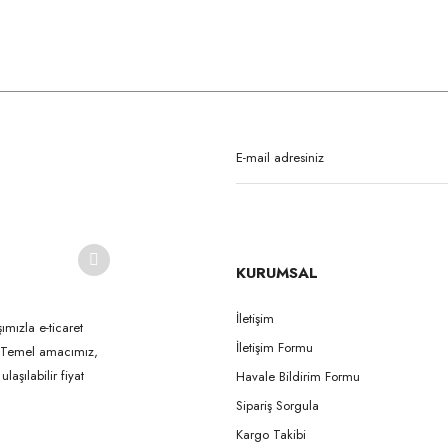
rda yetersiz gördüğünüz noktaları öneri formunu kullanarak tarafımıza iletebilirsi
Bu ürüne ilk yorumu siz yapın!
Yorum Yaz
KURUMSAL
İletişim
ımızla e-ticaret
İletişim Formu
k. Temel amacımız,
Gönder
aşılabilir fiyat
Havale Bildirim Formu
Sipariş Sorgula
Kargo Takibi