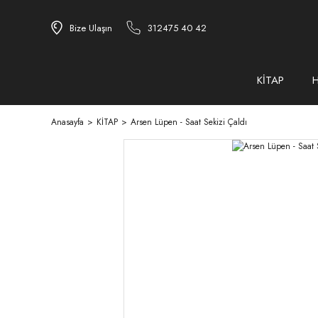
Bize Ulaşın
312475 40 42
KİTAP
Anasayfa
KİTAP
Arsen Lüpen - Saat Sekizi Çaldı