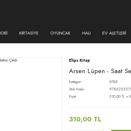
HOBİ
KIRTASİYE
OYUNCAK
HALI
EV ALETLERİ
Elips Kitap
Arsen Lüpen - Saat Se
Kategori
KİTAP
Stok Kodu
978625557
Fiyat
310,00 TL + 
310,00 TL