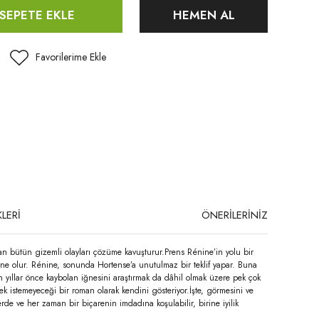
SEPETE EKLE
HEMEN AL
LERİ
ÖNERİLERİNİZ
ıkan bütün gizemli olayları çözüme kavuşturur.Prens Rénine’in yolu bir
ine olur. Rénine, sonunda Hortense’a unutulmaz bir teklif yapar. Buna
ın yıllar önce kaybolan iğnesini araştırmak da dâhil olmak üzere pek çok
k istemeyeceği bir roman olarak kendini gösteriyor.İşte, görmesini ve
yerde ve her zaman bir biçarenin imdadına koşulabilir, birine iyilik