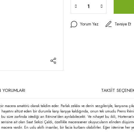
Yorum Yaz
Tavsiye Et
 YORUMLARI
TAKSİT SEÇENEK
bir macera amatörü olarak takdim eder. Parlak zekâsı ve derin sezgileriyle, karşısına ç
 hayatını altüst eden bir durumla karşı karşıya kaldığında, onun tek umudu Prens Rén
 bu süre zarfında istediği an Rénine’den ayrılabilecekti. Ve nihayet bu ikili, Hortense’
risine ait olan Saat Sekizi Çaldı, özellikle macerasever okuyucuların elinden düşürme
macera vardır. En uslu akıllı insanlar, bir facia kurbanı olabilirler. Eğer istenirse her 