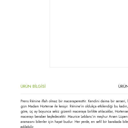
ÜRÜN BİLGİSİ
ÜRÜN
Prens Rénine iflah olmaz bir maceraperesttir. Kendini daima bir serseri, 
gün Madam Hortense ile kesişir. Rénine’in oldukça etkilendiği bu kadın,
göre, üç ay boyunca sekiz gizemli maceraya birlikte atılacaklar, Hortense
macerayı beraber keşfedecektir. Maurice Leblanc’ın meşhur Arsen Lüpen se
aramasını bilenler için hayat budur. Her yerde, en sefil bir barakada bile 
edilebilir.