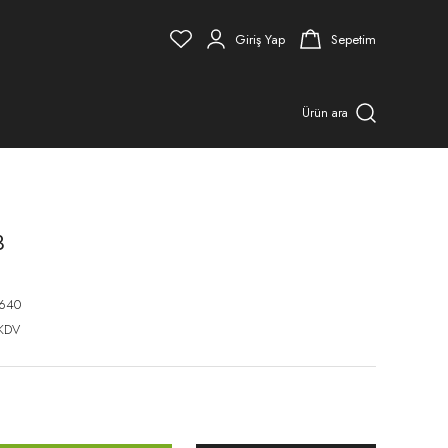
Giriş Yap
Sepetim
Ürün ara
3
640
 KDV