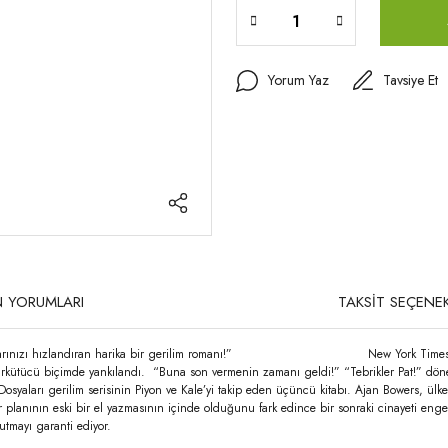
Yorum Yaz
Tavsiye Et
 YORUMLARI
TAKSİT SEÇENEK
ı hızlandıran harika bir gerilim romanı!” New York Times, çok satan 
e ürkütücü biçimde yankılandı. “Buna son vermenin zamanı geldi!” “Tebrikler Pat!” dö
syaları gerilim serisinin Piyon ve Kale’yi takip eden üçüncü kitabı. Ajan Bowers, ülken
 bir planının eski bir el yazmasının içinde olduğunu fark edince bir sonraki cinayeti en
utmayı garanti ediyor.