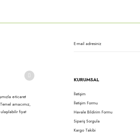
rda yetersiz gördüğünüz noktaları öneri formunu kullanarak tarafımıza iletebilirsi
Bu ürüne ilk yorumu siz yapın!
Yorum Yaz
KURUMSAL
İletişim
ımızla e-ticaret
İletişim Formu
k. Temel amacımız,
Gönder
aşılabilir fiyat
Havale Bildirim Formu
Sipariş Sorgula
Kargo Takibi