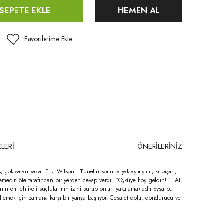
SEPETE EKLE
HEMEN AL
LERİ
ÖNERİLERİNİZ
yazar Eric Wilson Tünelin sonuna yaklaşmıştım; kırpışan,
nemecin öte tarafından bir yerden cevap verdi. “Öyküye hoş geldin!” At,
in en tehlikeli suçlularının izini sürüp onları yakalamaktadır oysa bu
gellemek için zamana karşı bir yarışa başlıyor. Cesaret dolu, dondurucu ve