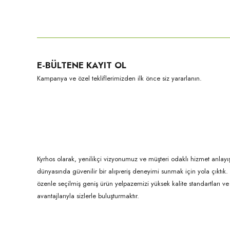
Bu ürünün fiyat bilgisi, resim, ürün açıklamalarında ve diğer konula
Görüş ve önerileriniz için teşekkür ederiz.
Ürün resmi kalitesiz, bozuk veya görüntülenemiyor.
E-BÜLTENE KAYIT OL
Ürün açıklamasında eksik bilgiler bulunuyor.
Kampanya ve özel tekliflerimizden ilk önce siz yararlanın.
Ürün bilgilerinde hatalar bulunuyor.
Ürün fiyatı diğer sitelerden daha pahalı.
Bu ürüne benzer farklı alternatifler olmalı.
Kyrhos olarak, yenilikçi vizyonumuz ve müşteri odaklı hizmet anlayış
dünyasında güvenilir bir alışveriş deneyimi sunmak için yola çıktı
özenle seçilmiş geniş ürün yelpazemizi yüksek kalite standartları ve ul
avantajlarıyla sizlerle buluşturmaktır.