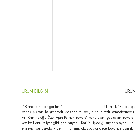
ÜRÜN BİLGİSİ
ÜRÜN
“Birinci sınıf bir gerilim!” RT, kritik “Kalp atışlarınız
parlak ışık tam karşımdaydı. Seslendim. Adı, tünelin tozlu atmosferind
FBI Kriminoloğu Özel Ajan Patrick Bowers’ı konu alan, çok satan Bowers Do
kez katil onu izliyor gibi görünüyor… Katilin, işlediği suçların ayrıntılı
etkileyici bu psikolojik gerilim romanı, okuyucuyu gece boyunca uyanık t