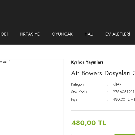
HOBİ
KIRTASİYE
OYUNCAK
HALI
EV ALETLERİ
Kyrhos Yayınları
At: Bowers Dosyaları 
Kategori
KİTAP
Stok Kodu
9786051211
Fiyat
480,00 TL +
480,00 TL