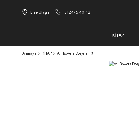
Bize Ulaşın
312475 40 42
KİTAP
Anasayfa
KİTAP
At: Bowers Dosyaları 3