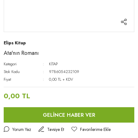
Elips Kitap
Ata'nın Romanı
Kategori
KİTAP
Stok Kodu
9786054232109
Fiyat
0,00 TL + KDV
0,00 TL
GELİNCE HABER VER
Yorum Yaz
Tavsiye Et