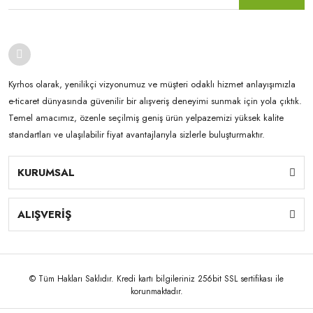
Kyrhos olarak, yenilikçi vizyonumuz ve müşteri odaklı hizmet anlayışımızla
e-ticaret dünyasında güvenilir bir alışveriş deneyimi sunmak için yola çıktık.
Temel amacımız, özenle seçilmiş geniş ürün yelpazemizi yüksek kalite
standartları ve ulaşılabilir fiyat avantajlarıyla sizlerle buluşturmaktır.
KURUMSAL
ALIŞVERİŞ
© Tüm Hakları Saklıdır. Kredi kartı bilgileriniz 256bit SSL sertifikası ile
korunmaktadır.