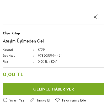
Elips Kitap
Ateşim Üşümeden Gel
Kategori
KİTAP
Stok Kodu
9786055994464
Fiyat
0,00 TL + KDV
0,00 TL
GELİNCE HABER VER
Yorum Yaz
Tavsiye Et