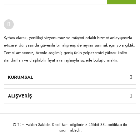
Kyrhos olarak, yenilikçi vizyonumuz ve müşteri odaklı hizmet anlayışımızla
e-ticaret dünyasında güvenilir bir alışveriş deneyimi sunmak için yola çıktık.
Temel amacımız, özenle seçilmiş geniş ürün yelpazemizi yüksek kalite
standartları ve ulaşılabilir fiyat avantajlarıyla sizlerle buluşturmaktır.
KURUMSAL
ALIŞVERİŞ
© Tüm Hakları Saklıdır. Kredi kartı bilgileriniz 256bit SSL sertifikası ile
korunmaktadır.