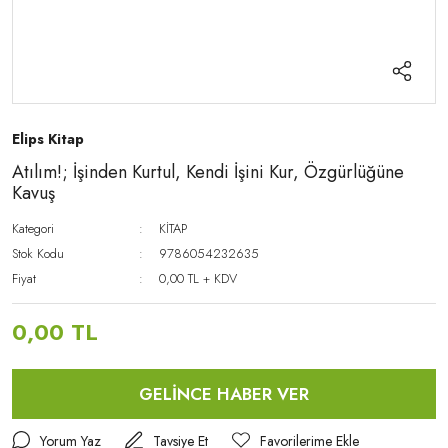
Elips Kitap
Atılım!; İşinden Kurtul, Kendi İşini Kur, Özgürlüğüne
Kavuş
Kategori
KİTAP
Stok Kodu
9786054232635
Fiyat
0,00 TL + KDV
0,00 TL
GELİNCE HABER VER
Yorum Yaz
Tavsiye Et