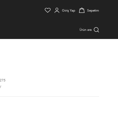
Giriş Yap
Sepetim
Ürün ara
275
V