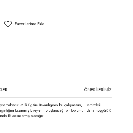
LERİ
ÖNERİLERİNİZ
ynamaktadır. Millî Eğitim Bakanlığının bu çalışmasını, ülkemizdeki
nginliğini kazanmış bireylerin oluşturacağı bir toplumun daha hoşgörülü
unda ilk adımı atmış olacağız.
niz.