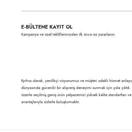
Görüş ve önerileriniz için teşekkür ederiz.
Ürün resmi kalitesiz, bozuk veya görüntülenemiyor.
E-BÜLTENE KAYIT OL
Ürün açıklamasında eksik bilgiler bulunuyor.
Kampanya ve özel tekliflerimizden ilk önce siz yararlanın.
Ürün bilgilerinde hatalar bulunuyor.
Ürün fiyatı diğer sitelerden daha pahalı.
Bu ürüne benzer farklı alternatifler olmalı.
Kyrhos olarak, yenilikçi vizyonumuz ve müşteri odaklı hizmet anlayış
dünyasında güvenilir bir alışveriş deneyimi sunmak için yola çıktı
özenle seçilmiş geniş ürün yelpazemizi yüksek kalite standartları ve ul
avantajlarıyla sizlerle buluşturmaktır.