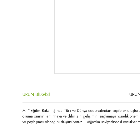
ÜRÜN BİLGİSİ
ÜRÜN
Millî Eğitim Bakanlığınca Türk ve Dünya edebiyatından seçilerek oluşturu
okuma oranını arttırmaya ve dilimizin gelişimini sağlamaya yönelik önem
ve paylaşımcı olacağını düşünüyoruz. İlköğretim seviyesindeki çocuklarımı
Bu ürünün fiyat bilgisi, resim, ürün açıklamalarında ve diğer konula