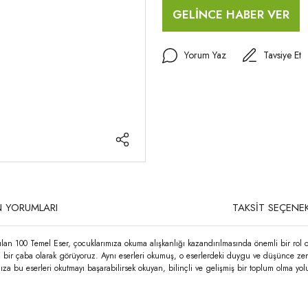
GELİNCE HABER VER
Yorum Yaz
Tavsiye Et
 YORUMLARI
TAKSİT SEÇENEK
lan 100 Temel Eser, çocuklarımıza okuma alışkanlığı kazandırılmasında önemli bir rol o
li bir çaba olarak görüyoruz. Aynı eserleri okumuş, o eserlerdeki duygu ve düşünce ze
za bu eserleri okutmayı başarabilirsek okuyan, bilinçli ve gelişmiş bir toplum olma yol
rda yetersiz gördüğünüz noktaları öneri formunu kullanarak tarafımıza iletebilirsi