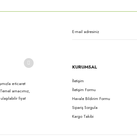
Bu ürüne ilk yorumu siz yapın!
Yorum Yaz
KURUMSAL
İletişim
ımızla e-ticaret
İletişim Formu
k. Temel amacımız,
Gönder
aşılabilir fiyat
Havale Bildirim Formu
Sipariş Sorgula
Kargo Takibi