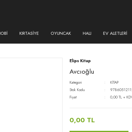
HOBİ
KIRTASİYE
OYUNCAK
HALI
EV ALETLERİ
Elips Kitap
Avcıoğlu
Kategori
KİTAP
Stok Kodu
9786051211
Fiyat
0,00 TL + KD
0,00 TL