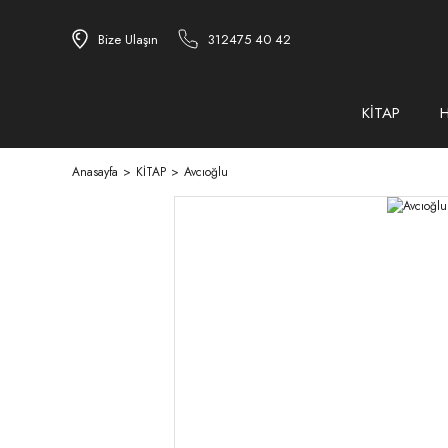
Bize Ulaşın
312475 40 42
KİTAP
Anasayfa
KİTAP
Avcıoğlu