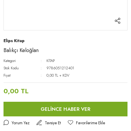
Elips Kitap
Balıkçı Keloğlan
Kategori
KİTAP
Stok Kodu
9786051212401
Fiyat
0,00 TL + KDV
0,00 TL
GELİNCE HABER VER
Yorum Yaz
Tavsiye Et