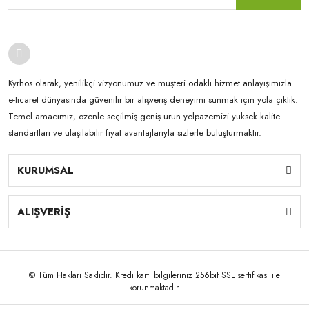
Kyrhos olarak, yenilikçi vizyonumuz ve müşteri odaklı hizmet anlayışımızla
e-ticaret dünyasında güvenilir bir alışveriş deneyimi sunmak için yola çıktık.
Temel amacımız, özenle seçilmiş geniş ürün yelpazemizi yüksek kalite
standartları ve ulaşılabilir fiyat avantajlarıyla sizlerle buluşturmaktır.
KURUMSAL
ALIŞVERİŞ
© Tüm Hakları Saklıdır. Kredi kartı bilgileriniz 256bit SSL sertifikası ile
korunmaktadır.