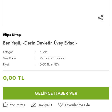
Elips Kitap
Ben Yeşil; -Derin Devletin Üvey Evladı-
Kategori
KİTAP
Stok Kodu
9789756132999
Fiyat
0,00 TL + KDV
0,00 TL
GELİNCE HABER VER
Yorum Yaz
Tavsiye Et