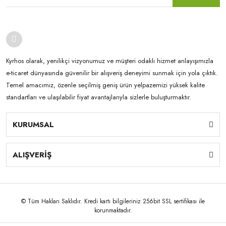
Kyrhos olarak, yenilikçi vizyonumuz ve müşteri odaklı hizmet anlayışımızla
e-ticaret dünyasında güvenilir bir alışveriş deneyimi sunmak için yola çıktık.
Temel amacımız, özenle seçilmiş geniş ürün yelpazemizi yüksek kalite
standartları ve ulaşılabilir fiyat avantajlarıyla sizlerle buluşturmaktır.
KURUMSAL
ALIŞVERİŞ
© Tüm Hakları Saklıdır. Kredi kartı bilgileriniz 256bit SSL sertifikası ile
korunmaktadır.