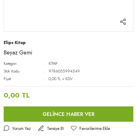
Elips Kitap
Beyaz Gemi
Kategori
KİTAP
Stok Kodu
9786055994549
Fiyat
0,00 TL + KDV
0,00 TL
GELİNCE HABER VER
Yorum Yaz
Tavsiye Et