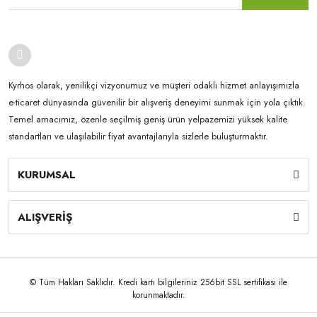
Kyrhos olarak, yenilikçi vizyonumuz ve müşteri odaklı hizmet anlayışımızla
e-ticaret dünyasında güvenilir bir alışveriş deneyimi sunmak için yola çıktık.
Temel amacımız, özenle seçilmiş geniş ürün yelpazemizi yüksek kalite
standartları ve ulaşılabilir fiyat avantajlarıyla sizlerle buluşturmaktır.
KURUMSAL
ALIŞVERİŞ
© Tüm Hakları Saklıdır. Kredi kartı bilgileriniz 256bit SSL sertifikası ile
korunmaktadır.