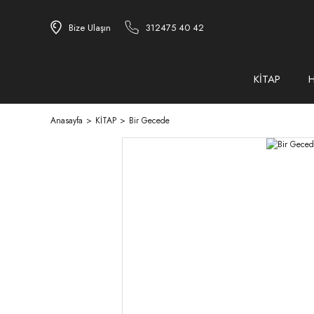
Bize Ulaşın
312475 40 42
KİTAP
Anasayfa
KİTAP
Bir Gecede