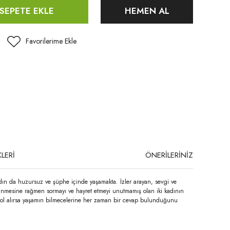
SEPETE EKLE
HEMEN AL
LERİ
ÖNERİLERİNİZ
kadın da huzursuz ve şüphe içinde yaşamakta. İzler arayan, sevgi ve
örünmesine rağmen sormayı ve hayret etmeyi unutmamış olan iki kadının
 rol alırsa yaşamın bilmecelerine her zaman bir cevap bulunduğunu