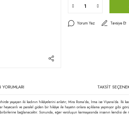
Yorum Yaz
Tavsiye Et
 YORUMLARI
TAKSİT SEÇENEK
ehirde yaşayan iki kadının hikâyelerini anlatır; Mira Roma’da, İrma ise Viyana’da. İki 
zar heyecanlı ve paralel giden bir hikâye ile hayatın onlara açıklama yapmıyor gibi g
 birbirlerine bağlanacaktır. Sonunda, eğer varoluşun karmaşasında insanın kendisi de