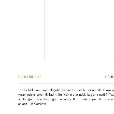
ÜRÜN BİLGİSİ
ÜRÜN
Tek bir kader anı hayatı değiştirir.Sabine Gruber bu romanında iki ayrı ş
yaşam özlemi çeken iki kadın. Bu ikisinin arasındaki bağlantı nedir?“Ya
mutluluğunu ve mutsuzluğunu anlatıyor. Bu iki kadının yazgıları ustaca
anlarız.”Iso Camartin