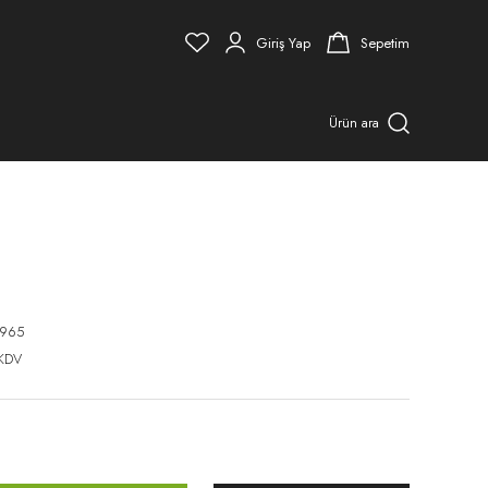
Giriş Yap
Sepetim
Ürün ara
3965
 KDV