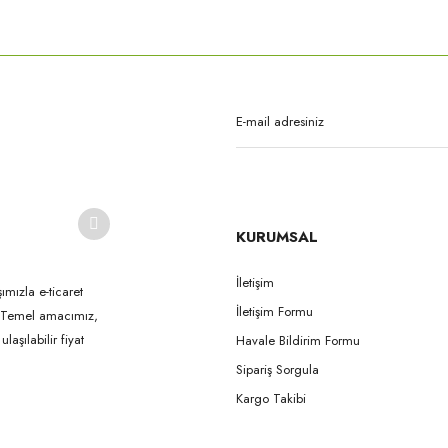
rda yetersiz gördüğünüz noktaları öneri formunu kullanarak tarafımıza iletebilirsi
Bu ürüne ilk yorumu siz yapın!
Yorum Yaz
KURUMSAL
İletişim
ımızla e-ticaret
İletişim Formu
k. Temel amacımız,
Gönder
aşılabilir fiyat
Havale Bildirim Formu
Sipariş Sorgula
Kargo Takibi