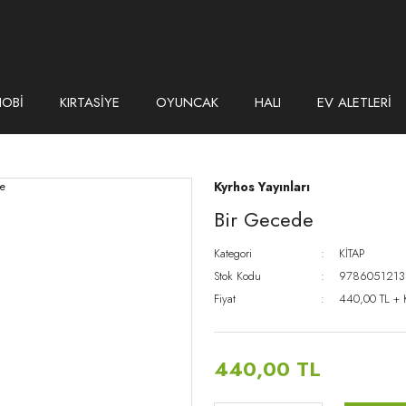
HOBİ
KIRTASİYE
OYUNCAK
HALI
EV ALETLERİ
Kyrhos Yayınları
Bir Gecede
Kategori
KİTAP
Stok Kodu
978605121
Fiyat
440,00 TL +
440,00 TL