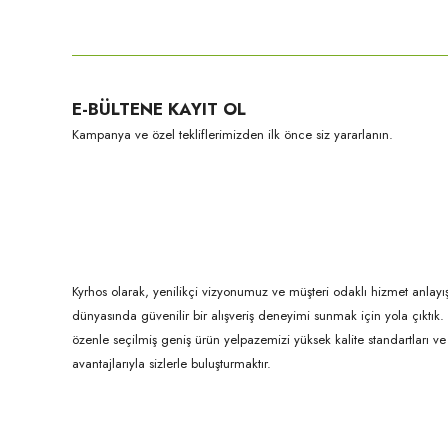
Bu ürünün fiyat bilgisi, resim, ürün açıklamalarında ve diğer konula
Görüş ve önerileriniz için teşekkür ederiz.
Ürün resmi kalitesiz, bozuk veya görüntülenemiyor.
E-BÜLTENE KAYIT OL
Ürün açıklamasında eksik bilgiler bulunuyor.
Kampanya ve özel tekliflerimizden ilk önce siz yararlanın.
Ürün bilgilerinde hatalar bulunuyor.
Ürün fiyatı diğer sitelerden daha pahalı.
Bu ürüne benzer farklı alternatifler olmalı.
Kyrhos olarak, yenilikçi vizyonumuz ve müşteri odaklı hizmet anlayış
dünyasında güvenilir bir alışveriş deneyimi sunmak için yola çıktı
özenle seçilmiş geniş ürün yelpazemizi yüksek kalite standartları ve ul
avantajlarıyla sizlerle buluşturmaktır.