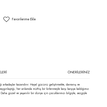
LERİ
ÖNERİLERİNİZ
eği arkadaşlar kazandırır. Hayal gücünü geliştirmekte, davranış ve
yaygınlaştığı, her anlamda müthiş bir kirlenmeyle karşı karşıya kaldığımız
aha güzel ve yaşanılır bir dünya için çocuklarımızı bilgiyle, sezgiyle