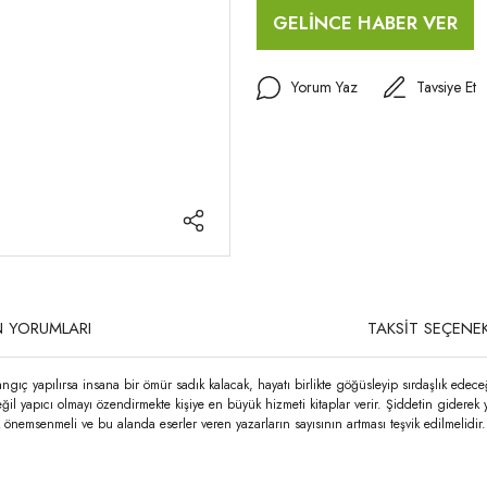
GELİNCE HABER VER
Yorum Yaz
Tavsiye Et
 YORUMLARI
TAKSİT SEÇENEK
angıç yapılırsa insana bir ömür sadık kalacak, hayatı birlikte göğüsleyip sırdaşlık edec
ğil yapıcı olmayı özendirmekte kişiye en büyük hizmeti kitaplar verir. Şiddetin giderek 
senmeli ve bu alanda eserler veren yazarların sayısının artması teşvik edilmelidir. D