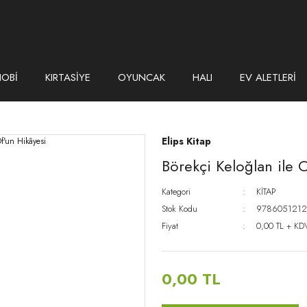
HOBİ
KIRTASİYE
OYUNCAK
HALI
EV ALETLERİ
Elips Kitap
Börekçi Keloğlan ile 
Kategori
KİTAP
Stok Kodu
9786051212
Fiyat
0,00 TL + KD
0,00 TL