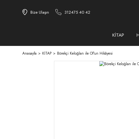
Bize Ulaşın
312475 40 42
KİTAP
Anasayfa
KİTAP
Börekçi Keloğlan ile Of'un Hikâyesi