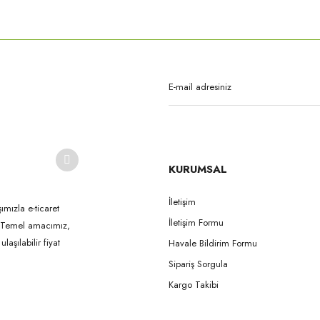
rda yetersiz gördüğünüz noktaları öneri formunu kullanarak tarafımıza iletebilirsi
Bu ürüne ilk yorumu siz yapın!
Yorum Yaz
KURUMSAL
İletişim
ımızla e-ticaret
İletişim Formu
k. Temel amacımız,
Gönder
aşılabilir fiyat
Havale Bildirim Formu
Sipariş Sorgula
Kargo Takibi