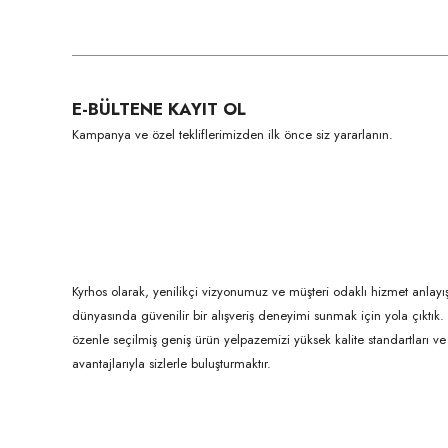
Bu ürünün fiyat bilgisi, resim, ürün açıklamalarında ve diğer konula
Görüş ve önerileriniz için teşekkür ederiz.
Ürün resmi kalitesiz, bozuk veya görüntülenemiyor.
E-BÜLTENE KAYIT OL
Ürün açıklamasında eksik bilgiler bulunuyor.
Kampanya ve özel tekliflerimizden ilk önce siz yararlanın.
Ürün bilgilerinde hatalar bulunuyor.
Ürün fiyatı diğer sitelerden daha pahalı.
Bu ürüne benzer farklı alternatifler olmalı.
Kyrhos olarak, yenilikçi vizyonumuz ve müşteri odaklı hizmet anlayış
dünyasında güvenilir bir alışveriş deneyimi sunmak için yola çıktı
özenle seçilmiş geniş ürün yelpazemizi yüksek kalite standartları ve ul
avantajlarıyla sizlerle buluşturmaktır.