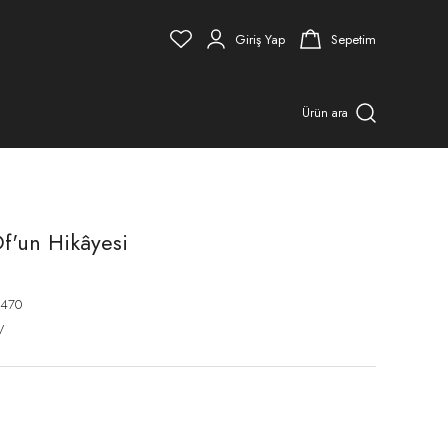
Giriş Yap
Sepetim
Ürün ara
Of'un Hikâyesi
470
V