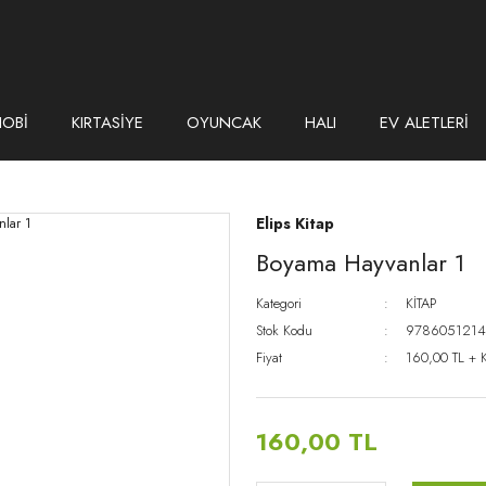
HOBİ
KIRTASİYE
OYUNCAK
HALI
EV ALETLERİ
Elips Kitap
Boyama Hayvanlar 1
Kategori
KİTAP
Stok Kodu
9786051214
Fiyat
160,00 TL + 
160,00 TL