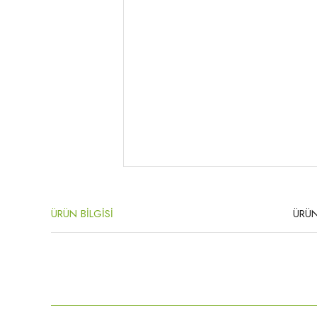
ÜRÜN BİLGİSİ
ÜRÜN
Bu ürünün fiyat bilgisi, resim, ürün açıklamalarında ve diğer konula
Görüş ve önerileriniz için teşekkür ederiz.