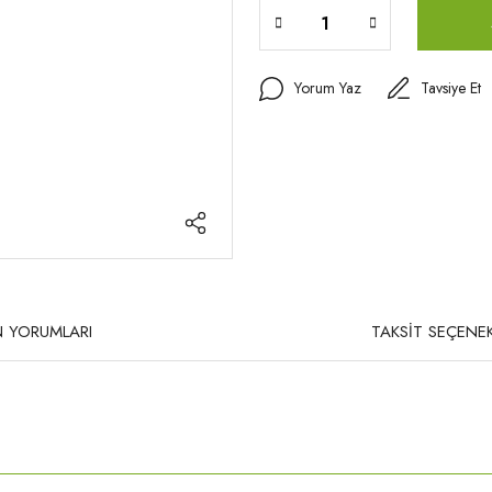
Yorum Yaz
Tavsiye Et
 YORUMLARI
TAKSİT SEÇENEK
rda yetersiz gördüğünüz noktaları öneri formunu kullanarak tarafımıza iletebilirsi
Bu ürüne ilk yorumu siz yapın!