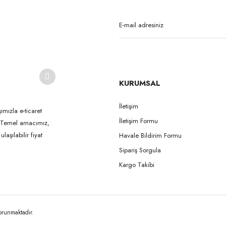
Yorum Yaz
KURUMSAL
İletişim
ımızla e-ticaret
İletişim Formu
k. Temel amacımız,
Gönder
aşılabilir fiyat
Havale Bildirim Formu
Sipariş Sorgula
Kargo Takibi
korunmaktadır.