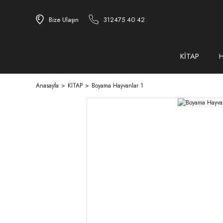
Bize Ulaşın
312475 40 42
KİTAP
Anasayfa
KİTAP
Boyama Hayvanlar 1