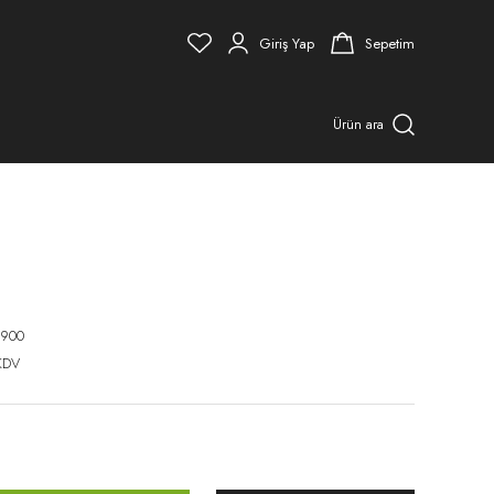
Giriş Yap
Sepetim
Ürün ara
900
KDV