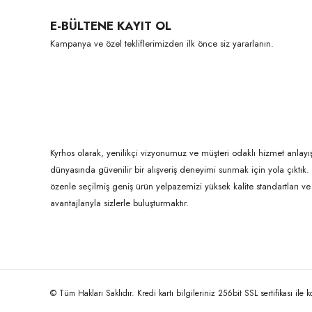
Ürün resmi kalitesiz, bozuk veya görüntülenemiyor.
E-BÜLTENE KAYIT OL
Ürün açıklamasında eksik bilgiler bulunuyor.
Kampanya ve özel tekliflerimizden ilk önce siz yararlanın.
Ürün bilgilerinde hatalar bulunuyor.
Ürün fiyatı diğer sitelerden daha pahalı.
Bu ürüne benzer farklı alternatifler olmalı.
Kyrhos olarak, yenilikçi vizyonumuz ve müşteri odaklı hizmet anlayış
dünyasında güvenilir bir alışveriş deneyimi sunmak için yola çıktı
özenle seçilmiş geniş ürün yelpazemizi yüksek kalite standartları ve ul
avantajlarıyla sizlerle buluşturmaktır.
© Tüm Hakları Saklıdır. Kredi kartı bilgileriniz 256bit SSL sertifikası ile 