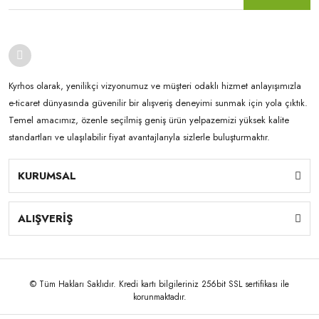
Kyrhos olarak, yenilikçi vizyonumuz ve müşteri odaklı hizmet anlayışımızla
e-ticaret dünyasında güvenilir bir alışveriş deneyimi sunmak için yola çıktık.
Temel amacımız, özenle seçilmiş geniş ürün yelpazemizi yüksek kalite
standartları ve ulaşılabilir fiyat avantajlarıyla sizlerle buluşturmaktır.
KURUMSAL
ALIŞVERİŞ
© Tüm Hakları Saklıdır. Kredi kartı bilgileriniz 256bit SSL sertifikası ile
korunmaktadır.