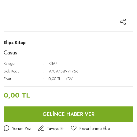
Elips Kitap
Casus
Kategori
KİTAP
Stok Kodu
9789758971756
Fiyat
0,00 TL + KDV
0,00 TL
GELİNCE HABER VER
Yorum Yaz
Tavsiye Et