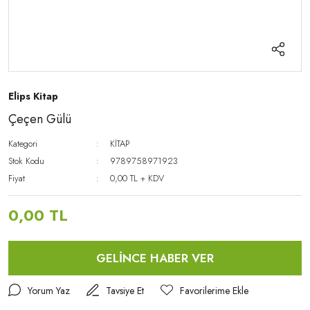
Elips Kitap
Çeçen Gülü
Kategori
KİTAP
Stok Kodu
9789758971923
Fiyat
0,00 TL + KDV
0,00 TL
GELİNCE HABER VER
Yorum Yaz
Tavsiye Et