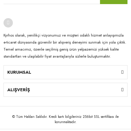
Kyrhos olarak, yenilikçi vizyonumuz ve müşteri odaklı hizmet anlayışımızla
e-ticaret dünyasında güvenilir bir alışveriş deneyimi sunmak için yola çıktık.
Temel amacımız, özenle seçilmiş geniş ürün yelpazemizi yüksek kalite
standartları ve ulaşılabilir fiyat avantajlarıyla sizlerle buluşturmaktır.
KURUMSAL
ALIŞVERİŞ
© Tüm Hakları Saklıdır. Kredi kartı bilgileriniz 256bit SSL sertifikası ile
korunmaktadır.