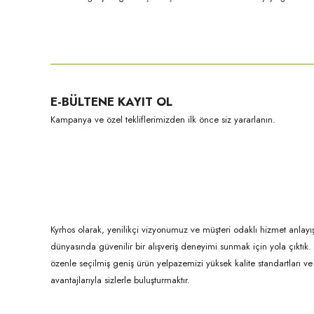
Bu ürünün fiyat bilgisi, resim, ürün açıklamalarında ve diğer konula
Görüş ve önerileriniz için teşekkür ederiz.
Ürün resmi kalitesiz, bozuk veya görüntülenemiyor.
E-BÜLTENE KAYIT OL
Ürün açıklamasında eksik bilgiler bulunuyor.
Kampanya ve özel tekliflerimizden ilk önce siz yararlanın.
Ürün bilgilerinde hatalar bulunuyor.
Ürün fiyatı diğer sitelerden daha pahalı.
Bu ürüne benzer farklı alternatifler olmalı.
Kyrhos olarak, yenilikçi vizyonumuz ve müşteri odaklı hizmet anlayış
dünyasında güvenilir bir alışveriş deneyimi sunmak için yola çıktı
özenle seçilmiş geniş ürün yelpazemizi yüksek kalite standartları ve ul
avantajlarıyla sizlerle buluşturmaktır.