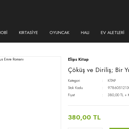
HOBİ
KIRTASİYE
OYUNCAK
HALI
EV ALETLERİ
Elips Kitap
Çöküş ve Diriliş; Bir
Kategori
KİTAP
Stok Kodu
9786051213
Fiyat
380,00 TL + 
380,00 TL