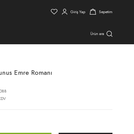
Giriş Yap
Sepetim
Ürün ara
 Yunus Emre Romanı
088
KDV