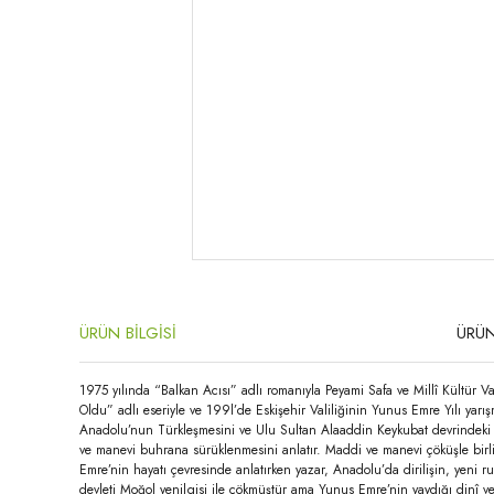
ÜRÜN BİLGİSİ
ÜRÜN
1975 yılında “Balkan Acısı” adlı romanıyla Peyami Safa ve Millî Kültür V
Oldu” adlı eseriyle ve 199l’de Eskişehir Valiliğinin Yunus Emre Yılı yarı
Anadolu’nun Türkleşmesini ve Ulu Sultan Alaaddin Keykubat devrindeki bol
ve manevi buhrana sürüklenmesini anlatır. Maddi ve manevi çöküşle birlik
Emre’nin hayatı çevresinde anlatırken yazar, Anadolu’da dirilişin, yeni 
devleti Moğol yenilgisi ile çökmüştür ama Yunus Emre’nin yaydığı dinî ve