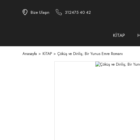
Bize Ulaşın
312475 40 42
KİTAP
Anasayfa
KİTAP
Çöküş ve Diriliş; Bir Yunus Emre Romanı