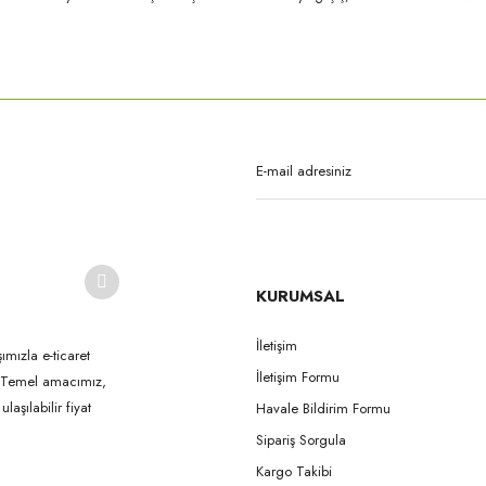
rda yetersiz gördüğünüz noktaları öneri formunu kullanarak tarafımıza iletebilirsi
Bu ürüne ilk yorumu siz yapın!
Yorum Yaz
KURUMSAL
İletişim
ımızla e-ticaret
İletişim Formu
k. Temel amacımız,
Gönder
aşılabilir fiyat
Havale Bildirim Formu
Sipariş Sorgula
Kargo Takibi