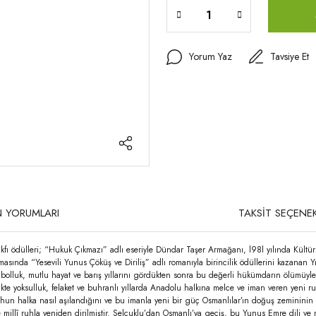
Yorum Yaz
Tavsiye Et
 YORUMLARI
TAKSİT SEÇENEK
akfı ödülleri; “Hukuk Çıkmazı” adlı eseriyle Dündar Taşer Armağanı, l98l yılında Kültü
şmasında “Yesevili Yunus Çöküş ve Diriliş” adlı romanıyla birincilik ödüllerini kazanan
luk, mutlu hayat ve barış yıllarını gördükten sonra bu değerli hükümdarın ölümüyle, ye
te yoksulluk, felaket ve buhranlı yıllarda Anadolu halkına melce ve iman veren yeni ru
ruhun halka nasıl aşılandığını ve bu imanla yeni bir güç Osmanlılar’ın doğuş zemininin 
 millî ruhla yeniden dirilmiştir. Selçuklu’dan Osmanlı’ya geçiş, bu Yunus Emre dili ve 