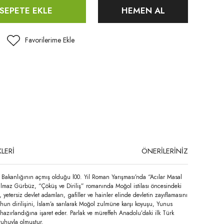
SEPETE EKLE
HEMEN AL
LERİ
ÖNERİLERİNİZ
r Bakanlığının açmış olduğu l00. Yıl Roman Yarışması’nda “Acılar Masal
 Yılmaz Gürbüz, “Çöküş ve Diriliş” romanında Moğol istilası öncesindeki
tersiz devlet adamları, gafiller ve hainler elinde devletin zayıflamasını
hun dirilişini, İslam’a sarılarak Moğol zulmüne karşı koyuşu, Yunus
hazırlandığına işaret eder. Parlak ve müreffeh Anadolu’daki ilk Türk
ruhuyla olmuştur.