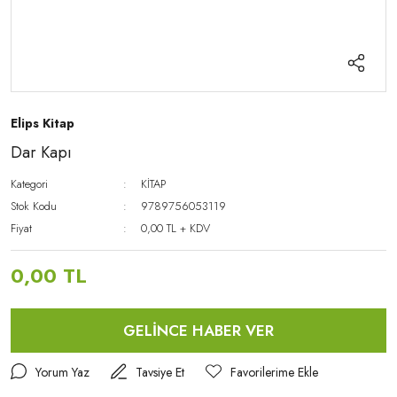
Elips Kitap
Dar Kapı
Kategori
KİTAP
Stok Kodu
9789756053119
Fiyat
0,00 TL + KDV
0,00 TL
GELİNCE HABER VER
Yorum Yaz
Tavsiye Et