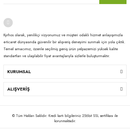
Kyrhos olarak, yenilikçi vizyonumuz ve müşteri odaklı hizmet anlayışımızla
e-ticaret dünyasında güvenilir bir alışveriş deneyimi sunmak için yola çıktık.
Temel amacımız, özenle seçilmiş geniş ürün yelpazemizi yüksek kalite
standartları ve ulaşılabilir fiyat avantajlarıyla sizlerle buluşturmaktır.
KURUMSAL
ALIŞVERİŞ
© Tüm Hakları Saklıdır. Kredi kartı bilgileriniz 256bit SSL sertifikası ile
korunmaktadır.