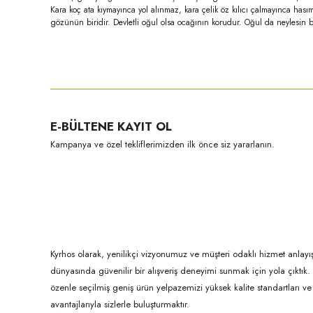
Kara koç ata kıymayınca yol alınmaz, kara çelik öz kılıcı çalmayınca h
gözünün biridir. Devletli oğul olsa ocağının korudur. Oğul da neylesin 
Bu ürünün fiyat bilgisi, resim, ürün açıklamalarında ve diğer konula
Görüş ve önerileriniz için teşekkür ederiz.
Ürün resmi kalitesiz, bozuk veya görüntülenemiyor.
E-BÜLTENE KAYIT OL
Ürün açıklamasında eksik bilgiler bulunuyor.
Kampanya ve özel tekliflerimizden ilk önce siz yararlanın.
Ürün bilgilerinde hatalar bulunuyor.
Ürün fiyatı diğer sitelerden daha pahalı.
Bu ürüne benzer farklı alternatifler olmalı.
Kyrhos olarak, yenilikçi vizyonumuz ve müşteri odaklı hizmet anlayış
dünyasında güvenilir bir alışveriş deneyimi sunmak için yola çıktı
özenle seçilmiş geniş ürün yelpazemizi yüksek kalite standartları ve ul
avantajlarıyla sizlerle buluşturmaktır.