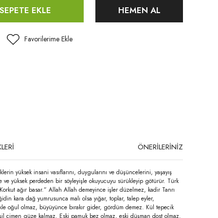
SEPETE EKLE
HEMEN AL
LERİ
ÖNERİLERİNİZ
erin yüksek insani vasıflarını, duygularını ve düşüncelerini, yaşayış
yle ve yüksek perdeden bir söyleyişle okuyucuyu sürükleyip götürür. Türk
Korkut ağır basar.” Allah Allah demeyince işler düzelmez, kadir Tanrı
din kara dağ yumrusunca malı olsa yığar, toplar, talep eyler,
mekle oğul olmaz, büyüyünce bırakır gider, gördüm demez. Kül tepecik
yeşil çimen güze kalmaz. Eski pamuk bez olmaz, eski düşman dost olmaz.