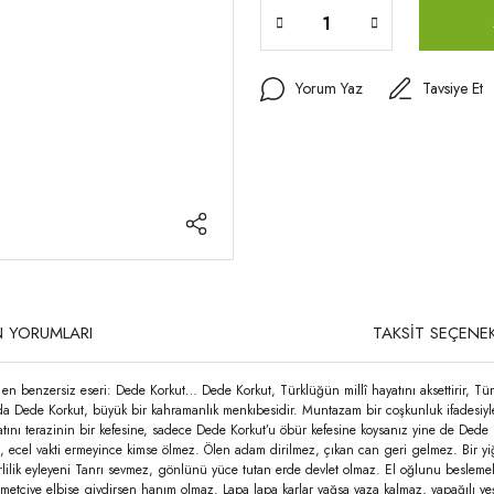
Yorum Yaz
Tavsiye Et
 YORUMLARI
TAKSİT SEÇENEK
n benzersiz eseri: Dede Korkut… Dede Korkut, Türklüğün millî hayatını aksettirir, Türkl
Aslında Dede Korkut, büyük bir kahramanlık menkıbesidir. Muntazam bir coşkunluk ifadesi
tını terazinin bir kefesine, sadece Dede Korkut’u öbür kefesine koysanız yine de Dede 
cel vakti ermeyince kimse ölmez. Ölen adam dirilmez, çıkan can geri gelmez. Bir yiği
irlilik eyleyeni Tanrı sevmez, gönlünü yüce tutan erde devlet olmaz. El oğlunu besle
metçiye elbise giydirsen hanım olmaz. Lapa lapa karlar yağsa yaza kalmaz, yapağılı 