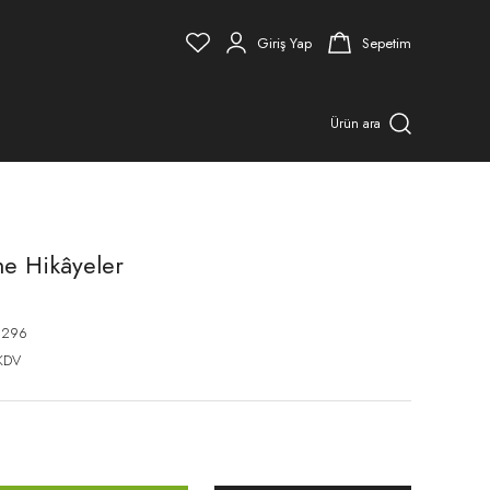
Giriş Yap
Sepetim
Ürün ara
e Hikâyeler
8296
KDV