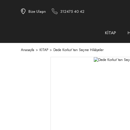
Bize Ulaşın
312475 40 42
KİTAP
Anasayfa
KİTAP
Dede Korkut`tan Seçme Hikâyeler