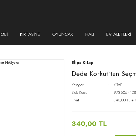
HOBİ
KIRTASİYE
OYUNCAK
HALI
EV ALETLERİ
Elips Kitap
Dede Korkut`tan Seçm
Kategori
KİTAP
Stok Kodu
978605413
Fiyat
340,00 TL + 
340,00 TL