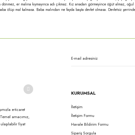
asım dönmez, er malına kıymayınca adı çıkmaz. Kız anadan görmeyince öğüt almaz, oğul
baba ölüp mal kalmasa. Baba malından ne fayda başta devlet olmasa. Devletsiz şerrind
rda yetersiz gördüğünüz noktaları öneri formunu kullanarak tarafımıza iletebilirsi
Bu ürüne ilk yorumu siz yapın!
Yorum Yaz
KURUMSAL
İletişim
ımızla e-ticaret
İletişim Formu
k. Temel amacımız,
Gönder
aşılabilir fiyat
Havale Bildirim Formu
Sipariş Sorgula