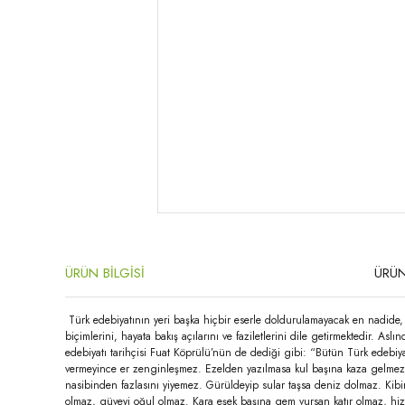
ÜRÜN BİLGİSİ
ÜRÜN
Türk edebiyatının yeri başka hiçbir eserle doldurulamayacak en nadide, e
biçimlerini, hayata bakış açılarını ve faziletlerini dile getirmektedir. 
edebiyatı tarihçisi Fuat Köprülü’nün de dediği gibi: “Bütün Türk edebiya
vermeyince er zenginleşmez. Ezelden yazılmasa kul başına kaza gelmez, e
nasibinden fazlasını yiyemez. Gürüldeyip sular taşsa deniz dolmaz. Kib
olmaz, güveyi oğul olmaz. Kara eşek başına gem vursan katır olmaz, hiz