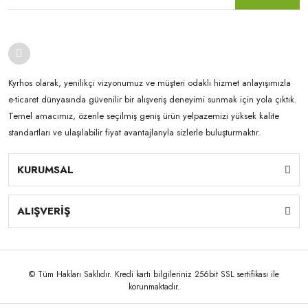
Kyrhos olarak, yenilikçi vizyonumuz ve müşteri odaklı hizmet anlayışımızla
e-ticaret dünyasında güvenilir bir alışveriş deneyimi sunmak için yola çıktık.
Temel amacımız, özenle seçilmiş geniş ürün yelpazemizi yüksek kalite
standartları ve ulaşılabilir fiyat avantajlarıyla sizlerle buluşturmaktır.
KURUMSAL
ALIŞVERİŞ
© Tüm Hakları Saklıdır. Kredi kartı bilgileriniz 256bit SSL sertifikası ile
korunmaktadır.