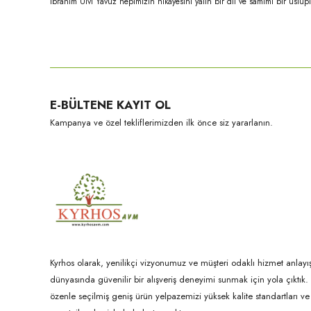
İbrahim Ulvi Yavuz hepimizin hikâyesini yalın bir dil ve samimi bir üslupl
Bu ürünün fiyat bilgisi, resim, ürün açıklamalarında ve diğer konula
Görüş ve önerileriniz için teşekkür ederiz.
Ürün resmi kalitesiz, bozuk veya görüntülenemiyor.
E-BÜLTENE KAYIT OL
Ürün açıklamasında eksik bilgiler bulunuyor.
Kampanya ve özel tekliflerimizden ilk önce siz yararlanın.
Ürün bilgilerinde hatalar bulunuyor.
Ürün fiyatı diğer sitelerden daha pahalı.
Bu ürüne benzer farklı alternatifler olmalı.
Kyrhos olarak, yenilikçi vizyonumuz ve müşteri odaklı hizmet anlayış
dünyasında güvenilir bir alışveriş deneyimi sunmak için yola çıktı
özenle seçilmiş geniş ürün yelpazemizi yüksek kalite standartları ve ul