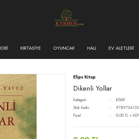
HOBİ
KIRTASİYE
OYUNCAK
HALI
EV ALETLERİ
Elips Kitap
Dikenli Yollar
Kategori
KİTAP
Stok Kodu
9789756132
Fiyat
0,00 TL + KD