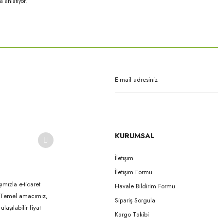
a anlatıyor.
rda yetersiz gördüğünüz noktaları öneri formunu kullanarak tarafımıza iletebilirsi
Bu ürüne ilk yorumu siz yapın!
Yorum Yaz
KURUMSAL
İletişim
İletişim Formu
Gönder
ımızla e-ticaret
Havale Bildirim Formu
k. Temel amacımız,
Sipariş Sorgula
aşılabilir fiyat
Kargo Takibi