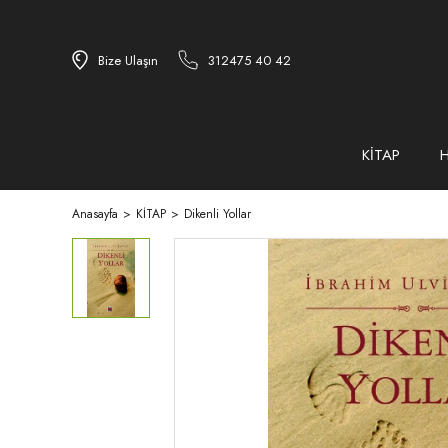
Bize Ulaşın
312475 40 42
KİTAP
Anasayfa
KİTAP
Dikenli Yollar