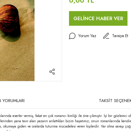
0,00 TL
GELİNCE HABER VER
Yorum Yaz
Tavsiye Et
 YORUMLARI
TAKSİT SEÇENEK
rında eserler vermiş; fakat en çok romancı kimliği ile öne çıkmıştır. İyi bir gözlemci 
rlerinden yana tavır alan yazarın anlattıkları bizim hayatımız; onun romanlarında kendi
, okumaya giden ve oralarda tutunma mücadelesi veren kişilerdir. Var olma savaşı çoğu