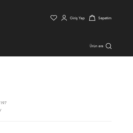
Giriş Yap
Sepetim
Ürün ara
197
V