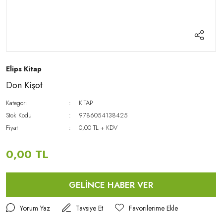
Elips Kitap
Don Kişot
Kategori
KİTAP
Stok Kodu
9786054138425
Fiyat
0,00 TL + KDV
0,00 TL
GELİNCE HABER VER
Yorum Yaz
Tavsiye Et