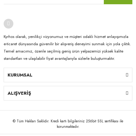
Kyrhos olarak, yenilikçi vizyonumuz ve müşteri odaklı hizmet anlayışımızla
e-ticaret dünyasında güvenilir bir alışveriş deneyimi sunmak için yola çıktık.
Temel amacımız, özenle seçilmiş geniş ürün yelpazemizi yüksek kalite
standartları ve ulaşılabilir fiyat avantajlarıyla sizlerle buluşturmaktır.
KURUMSAL
ALIŞVERİŞ
© Tüm Hakları Saklıdır. Kredi kartı bilgileriniz 256bit SSL sertifikası ile
korunmaktadır.