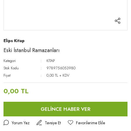
Elips Kitap
Eski İstanbul Ramazanları
Kategori
KİTAP
Stok Kodu
9789756053980
Fiyat
0,00 TL + KDV
0,00 TL
GELİNCE HABER VER
Yorum Yaz
Tavsiye Et