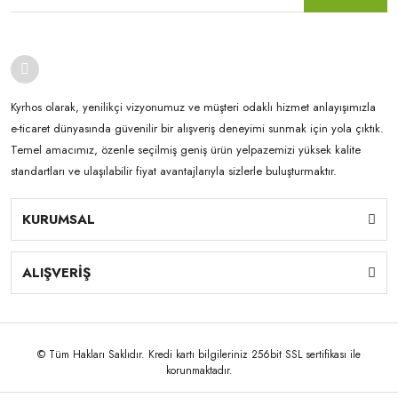
Kyrhos olarak, yenilikçi vizyonumuz ve müşteri odaklı hizmet anlayışımızla
e-ticaret dünyasında güvenilir bir alışveriş deneyimi sunmak için yola çıktık.
Temel amacımız, özenle seçilmiş geniş ürün yelpazemizi yüksek kalite
standartları ve ulaşılabilir fiyat avantajlarıyla sizlerle buluşturmaktır.
KURUMSAL
ALIŞVERİŞ
© Tüm Hakları Saklıdır. Kredi kartı bilgileriniz 256bit SSL sertifikası ile
korunmaktadır.