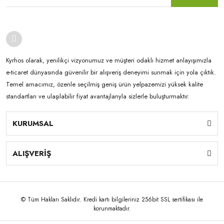
Kyrhos olarak, yenilikçi vizyonumuz ve müşteri odaklı hizmet anlayışımızla
e-ticaret dünyasında güvenilir bir alışveriş deneyimi sunmak için yola çıktık.
Temel amacımız, özenle seçilmiş geniş ürün yelpazemizi yüksek kalite
standartları ve ulaşılabilir fiyat avantajlarıyla sizlerle buluşturmaktır.
KURUMSAL
ALIŞVERİŞ
© Tüm Hakları Saklıdır. Kredi kartı bilgileriniz 256bit SSL sertifikası ile
korunmaktadır.