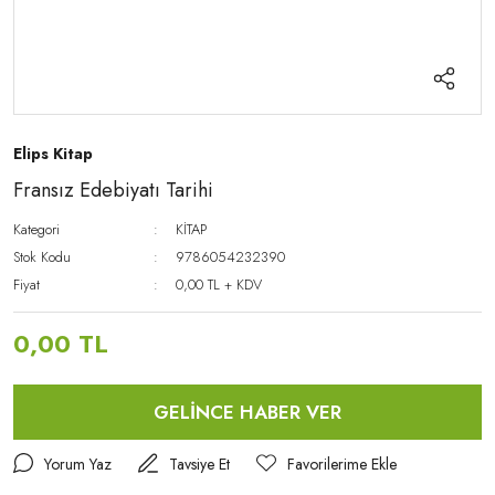
Elips Kitap
Fransız Edebiyatı Tarihi
Kategori
KİTAP
Stok Kodu
9786054232390
Fiyat
0,00 TL + KDV
0,00 TL
GELİNCE HABER VER
Yorum Yaz
Tavsiye Et