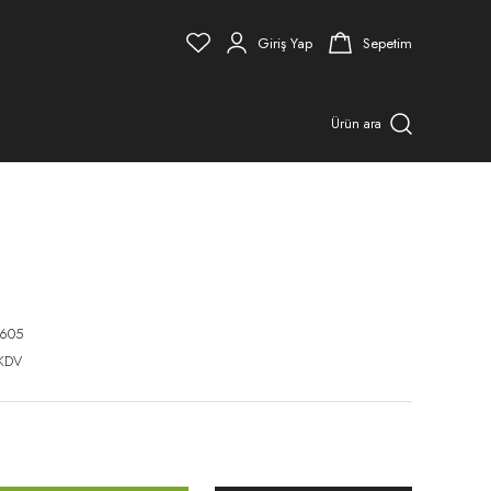
Giriş Yap
Sepetim
Ürün ara
605
 KDV