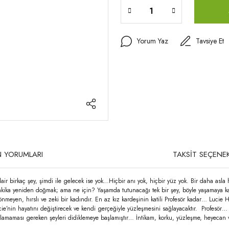
Yorum Yaz
Tavsiye Et
 YORUMLARI
TAKSİT SEÇENEK
 dair birkaç şey, şimdi ile gelecek ise yok…Hiçbir anı yok, hiçbir yüz yok. Bir daha asla
kika yeniden doğmak; ama ne için? Yaşamda tutunacağı tek bir şey, böyle yaşamaya katl
en, hırslı ve zeki bir kadındır. En az kız kardeşinin katili Profesör kadar… Lucie
ucie’nin hayatını değiştirecek ve kendi gerçeğiyle yüzleşmesini sağlayacaktır. Profesör…
lamaması gereken şeyleri didiklemeye başlamıştır… İntikam, korku, yüzleşme, heyecan 