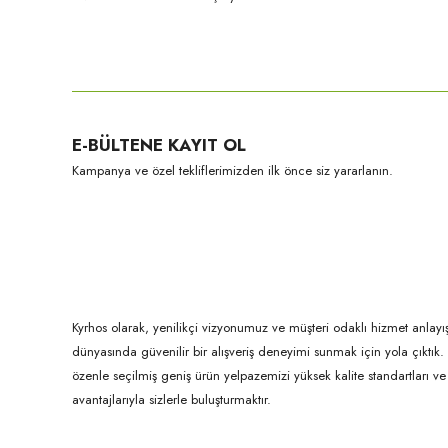
Bu ürünün fiyat bilgisi, resim, ürün açıklamalarında ve diğer konula
Görüş ve önerileriniz için teşekkür ederiz.
Ürün resmi kalitesiz, bozuk veya görüntülenemiyor.
E-BÜLTENE KAYIT OL
Ürün açıklamasında eksik bilgiler bulunuyor.
Kampanya ve özel tekliflerimizden ilk önce siz yararlanın.
Ürün bilgilerinde hatalar bulunuyor.
Ürün fiyatı diğer sitelerden daha pahalı.
Bu ürüne benzer farklı alternatifler olmalı.
Kyrhos olarak, yenilikçi vizyonumuz ve müşteri odaklı hizmet anlayış
dünyasında güvenilir bir alışveriş deneyimi sunmak için yola çıktı
özenle seçilmiş geniş ürün yelpazemizi yüksek kalite standartları ve ul
avantajlarıyla sizlerle buluşturmaktır.