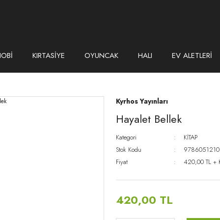
HOBİ
KIRTASİYE
OYUNCAK
HALI
EV ALETLERİ
Kyrhos Yayınları
Hayalet Bellek
Kategori
KİTAP
Stok Kodu
9786051210
Fiyat
420,00 TL +
420,00 TL