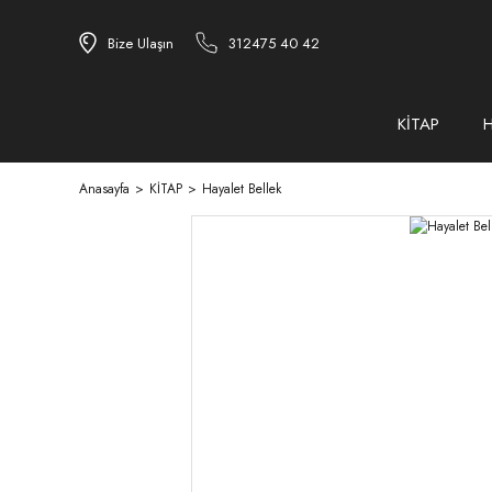
Bize Ulaşın
312475 40 42
KİTAP
Anasayfa
KİTAP
Hayalet Bellek