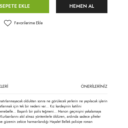
SEPETE EKLE
HEMEN AL
LERİ
ÖNERİLERİNİZ
 hatırlanmayacak olduktan sonra ne görülecek yerlerin ne yapılacak işlerin
anmak için tek bir nedeni var… Kız kardeşinin katilini
 Henebelle… Başarılı bir polis teğmeni… Manon geçmişini yakalamaya
 Kurbanlarını akıl almaz yöntemlerle öldüren, ardında sadece şifreler
ve gizemin zekice harmanlandığı Hayalet Bellek polisiye roman