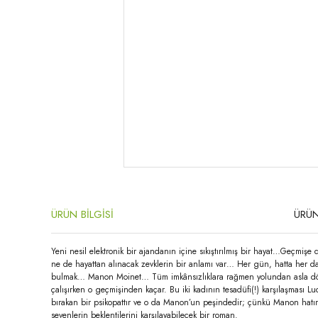
ÜRÜN BİLGİSİ
ÜRÜN
Yeni nesil elektronik bir ajandanın içine sıkıştırılmış bir hayat…Geçmişe
ne de hayattan alınacak zevklerin bir anlamı var… Her gün, hatta her da
bulmak… Manon Moinet… Tüm imkânsızlıklara rağmen yolundan asla dönmey
çalışırken o geçmişinden kaçar. Bu iki kadının tesadüfi(!) karşılaşması L
bırakan bir psikopattır ve o da Manon’un peşindedir; çünkü Manon hatır
sevenlerin beklentilerini karşılayabilecek bir roman.