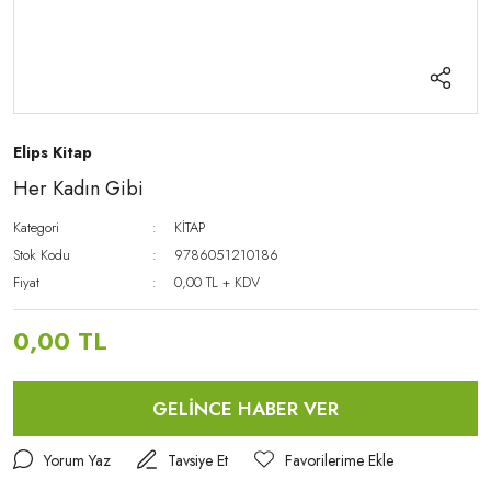
Elips Kitap
Her Kadın Gibi
Kategori
KİTAP
Stok Kodu
9786051210186
Fiyat
0,00 TL + KDV
0,00 TL
GELİNCE HABER VER
Yorum Yaz
Tavsiye Et