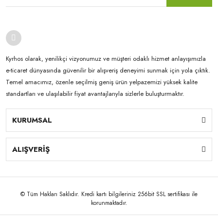
Kyrhos olarak, yenilikçi vizyonumuz ve müşteri odaklı hizmet anlayışımızla
e-ticaret dünyasında güvenilir bir alışveriş deneyimi sunmak için yola çıktık.
Temel amacımız, özenle seçilmiş geniş ürün yelpazemizi yüksek kalite
standartları ve ulaşılabilir fiyat avantajlarıyla sizlerle buluşturmaktır.
KURUMSAL
ALIŞVERİŞ
© Tüm Hakları Saklıdır. Kredi kartı bilgileriniz 256bit SSL sertifikası ile
korunmaktadır.