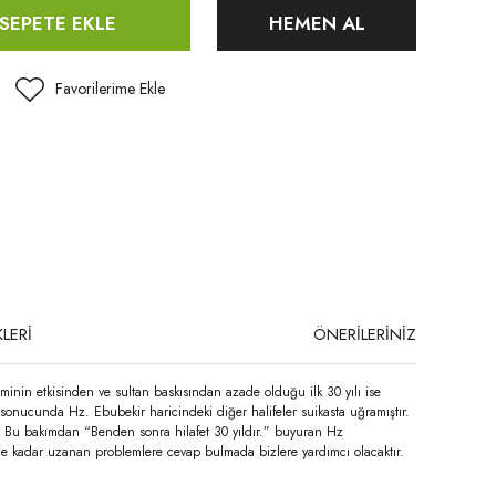
SEPETE EKLE
HEMEN AL
LERİ
ÖNERİLERİNİZ
inin etkisinden ve sultan baskısından azade olduğu ilk 30 yılı ise
sonucunda Hz. Ebubekir haricindeki diğer halifeler suikasta uğramıştır.
r. Bu bakımdan “Benden sonra hilafet 30 yıldır.” buyuran Hz
üze kadar uzanan problemlere cevap bulmada bizlere yardımcı olacaktır.