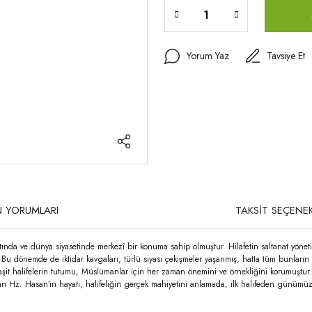
Yorum Yaz
Tavsiye Et
 YORUMLARI
TAKSİT SEÇENEK
nda ve dünya siyasetinde merkezî bir konuma sahip olmuştur. Hilafetin saltanat yönetim
Bu dönemde de iktidar kavgaları, türlü siyasi çekişmeler yaşanmış, hatta tüm bunların 
raşit halifelerin tutumu, Müslümanlar için her zaman önemini ve örnekliğini korumuştu
ıyan Hz. Hasan’ın hayatı, halifeliğin gerçek mahiyetini anlamada, ilk halifeden günüm