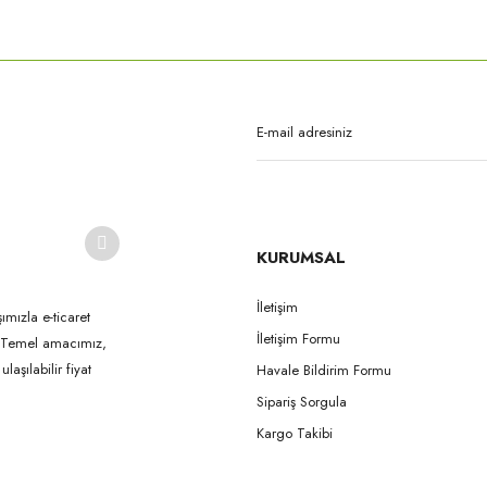
rda yetersiz gördüğünüz noktaları öneri formunu kullanarak tarafımıza iletebilirsi
Bu ürüne ilk yorumu siz yapın!
Yorum Yaz
KURUMSAL
İletişim
ımızla e-ticaret
İletişim Formu
k. Temel amacımız,
Gönder
aşılabilir fiyat
Havale Bildirim Formu
Sipariş Sorgula
Kargo Takibi