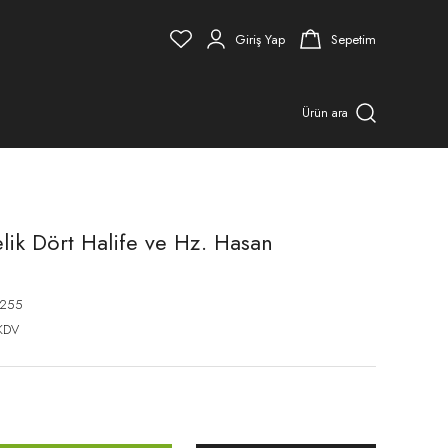
Giriş Yap
Sepetim
Ürün ara
ik Dört Halife ve Hz. Hasan
3255
KDV