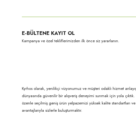
Bu ürünün fiyat bilgisi, resim, ürün açıklamalarında ve diğer konula
Görüş ve önerileriniz için teşekkür ederiz.
Ürün resmi kalitesiz, bozuk veya görüntülenemiyor.
E-BÜLTENE KAYIT OL
Ürün açıklamasında eksik bilgiler bulunuyor.
Kampanya ve özel tekliflerimizden ilk önce siz yararlanın.
Ürün bilgilerinde hatalar bulunuyor.
Ürün fiyatı diğer sitelerden daha pahalı.
Bu ürüne benzer farklı alternatifler olmalı.
Kyrhos olarak, yenilikçi vizyonumuz ve müşteri odaklı hizmet anlayış
dünyasında güvenilir bir alışveriş deneyimi sunmak için yola çıktı
özenle seçilmiş geniş ürün yelpazemizi yüksek kalite standartları ve ul
avantajlarıyla sizlerle buluşturmaktır.