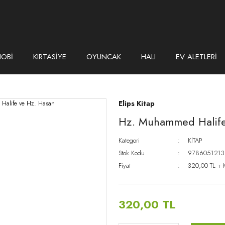
HOBİ
KIRTASİYE
OYUNCAK
HALI
EV ALETLERİ
Elips Kitap
Hz. Muhammed Halifel
Kategori
KİTAP
Stok Kodu
978605121
Fiyat
320,00 TL + 
320,00 TL