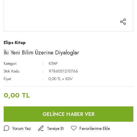
Elips Kitap
İki Yeni Bilim Üzerine Diyaloglar
Kategori
KİTAP
Stok Kodu
9786051210766
Fiyat
0,00 TL + KDV
0,00 TL
GELİNCE HABER VER
Yorum Yaz
Tavsiye Et