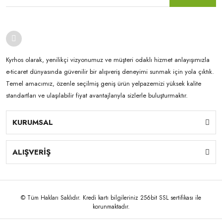
Kyrhos olarak, yenilikçi vizyonumuz ve müşteri odaklı hizmet anlayışımızla
e-ticaret dünyasında güvenilir bir alışveriş deneyimi sunmak için yola çıktık.
Temel amacımız, özenle seçilmiş geniş ürün yelpazemizi yüksek kalite
standartları ve ulaşılabilir fiyat avantajlarıyla sizlerle buluşturmaktır.
KURUMSAL
ALIŞVERİŞ
© Tüm Hakları Saklıdır. Kredi kartı bilgileriniz 256bit SSL sertifikası ile
korunmaktadır.