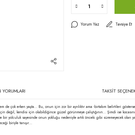
Yorum Yaz
Tavsiye Et
 YORUMLARI
TAKSİT SEÇENEK
m de çok erken yaşta… Bu, onun için zor bir ayrılıktır ama -birtakım belirtileri gösters
n değil, kendisi için olabildiğince güzel görünmeye çalıştığının… Şimdi ise kocasını 
e bir yolculuk sayesinde onun yokluğu nedeniyle artık önceki gibi süremeyecek olan yaşa
eceği biriyle tanışır…