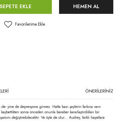
SEPETE EKLE
HEMEN AL
LERİ
ÖNERİLERİNİZ
e de- yine de depresyona girmez. Hatta bazı şeylerin farkına varır.
kaybettikten sonra önceden onunla beraber kararlaştırdıkları bir
mını değiştirebilecektir. Ve öyle de olur… Audrey, farklı hayatlara