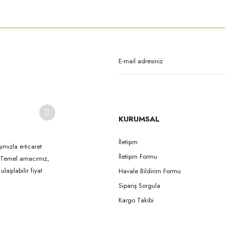
rda yetersiz gördüğünüz noktaları öneri formunu kullanarak tarafımıza iletebilirsi
Bu ürüne ilk yorumu siz yapın!
Yorum Yaz
KURUMSAL
İletişim
ımızla e-ticaret
İletişim Formu
k. Temel amacımız,
Gönder
aşılabilir fiyat
Havale Bildirim Formu
Sipariş Sorgula
Kargo Takibi