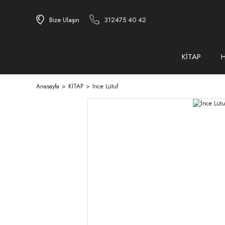
Bize Ulaşın
312475 40 42
KİTAP
Anasayfa
KİTAP
İnce Lütuf