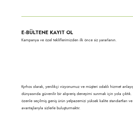
Bu ürünün fiyat bilgisi, resim, ürün açıklamalarında ve diğer konula
Görüş ve önerileriniz için teşekkür ederiz.
Ürün resmi kalitesiz, bozuk veya görüntülenemiyor.
E-BÜLTENE KAYIT OL
Ürün açıklamasında eksik bilgiler bulunuyor.
Kampanya ve özel tekliflerimizden ilk önce siz yararlanın.
Ürün bilgilerinde hatalar bulunuyor.
Ürün fiyatı diğer sitelerden daha pahalı.
Bu ürüne benzer farklı alternatifler olmalı.
Kyrhos olarak, yenilikçi vizyonumuz ve müşteri odaklı hizmet anlayış
dünyasında güvenilir bir alışveriş deneyimi sunmak için yola çıktı
özenle seçilmiş geniş ürün yelpazemizi yüksek kalite standartları ve ul
avantajlarıyla sizlerle buluşturmaktır.