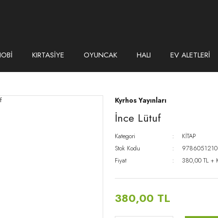
HOBİ
KIRTASİYE
OYUNCAK
HALI
EV ALETLERİ
Kyrhos Yayınları
İnce Lütuf
Kategori
KİTAP
Stok Kodu
9786051210
Fiyat
380,00 TL + 
380,00 TL