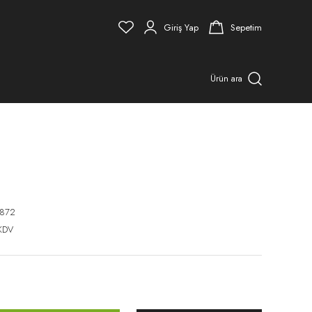
Giriş Yap
Sepetim
Ürün ara
872
KDV