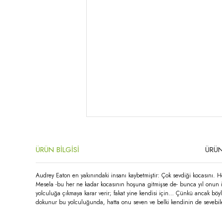
ÜRÜN BİLGİSİ
ÜRÜN
Audrey Eaton en yakınındaki insanı kaybetmiştir: Çok sevdiği kocasını. He
Mesela -bu her ne kadar kocasının hoşuna gitmişse de- bunca yıl onun içi
yolculuğa çıkmaya karar verir; fakat yine kendisi için… Çünkü ancak böyl
dokunur bu yolculuğunda, hatta onu seven ve belki kendinin de sevebil