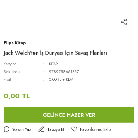
Elips Kitap
Jack Welch'ten İş Dünyası İçin Savaş Planları
Kategori
KİTAP
Stok Kodu
9789758651337
Fiyat
0,00 TL + KDV
0,00 TL
GELİNCE HABER VER
Yorum Yaz
Tavsiye Et