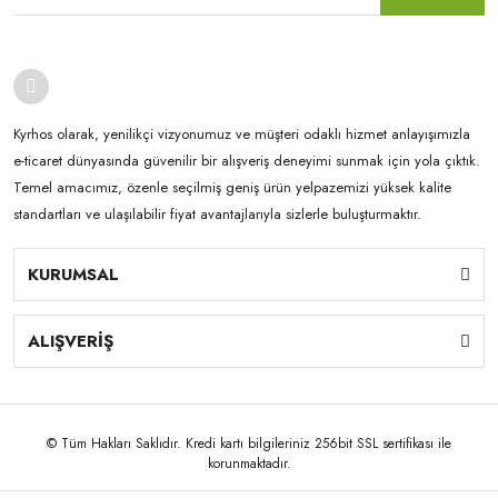
Kyrhos olarak, yenilikçi vizyonumuz ve müşteri odaklı hizmet anlayışımızla
e-ticaret dünyasında güvenilir bir alışveriş deneyimi sunmak için yola çıktık.
Temel amacımız, özenle seçilmiş geniş ürün yelpazemizi yüksek kalite
standartları ve ulaşılabilir fiyat avantajlarıyla sizlerle buluşturmaktır.
KURUMSAL
ALIŞVERİŞ
© Tüm Hakları Saklıdır. Kredi kartı bilgileriniz 256bit SSL sertifikası ile
korunmaktadır.