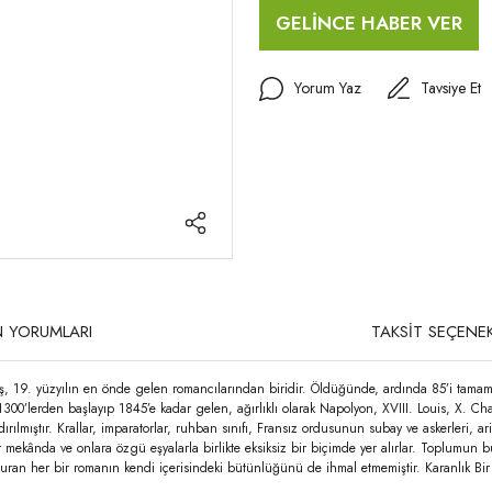
GELİNCE HABER VER
Yorum Yaz
Tavsiye Et
 YORUMLARI
TAKSİT SEÇENEK
mış, 19. yüzyılın en önde gelen romancılarından biridir. Öldüğünde, ardında 85’i tamaml
 1300’lerden başlayıp 1845’e kadar gelen, ağırlıklı olarak Napolyon, XVIII. Louis, X. Ch
ştır. Krallar, imparatorlar, ruhban sınıfı, Fransız ordusunun subay ve askerleri, aristok
r mekânda ve onlara özgü eşyalarla birlikte eksiksiz bir biçimde yer alırlar. Toplumun 
uşturan her bir romanın kendi içerisindeki bütünlüğünü de ihmal etmemiştir. Karanlık Bi