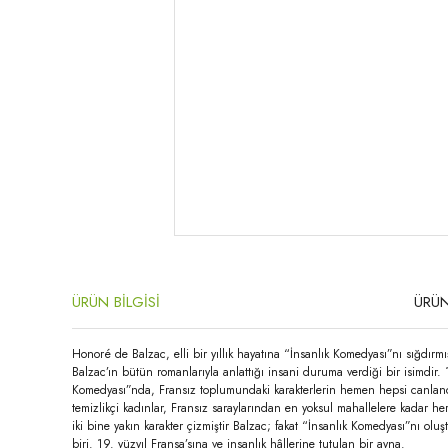
ÜRÜN BİLGİSİ
ÜRÜN
Honoré de Balzac, elli bir yıllık hayatına “İnsanlık Komedyası”nı sığdır
Balzac’ın bütün romanlarıyla anlattığı insani duruma verdiği bir isimdir.
Komedyası”nda, Fransız toplumundaki karakterlerin hemen hepsi canlandırılmı
temizlikçi kadınlar, Fransız saraylarından en yoksul mahallelere kadar he
iki bine yakın karakter çizmiştir Balzac; fakat “İnsanlık Komedyası”nı ol
biri. 19. yüzyıl Fransa’sına ve insanlık hâllerine tutulan bir ayna.