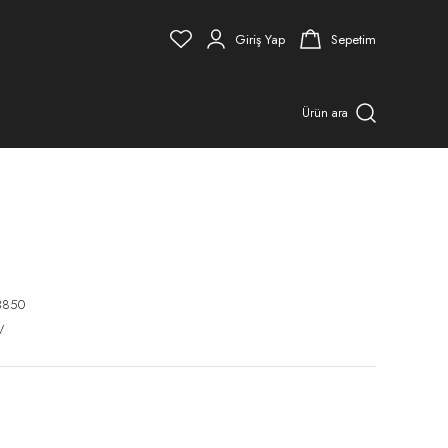
Giriş Yap
Sepetim
Ürün ara
3850
V