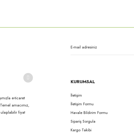
rda yetersiz gördüğünüz noktaları öneri formunu kullanarak tarafımıza iletebilirsi
Bu ürüne ilk yorumu siz yapın!
Yorum Yaz
KURUMSAL
İletişim
ımızla e-ticaret
İletişim Formu
k. Temel amacımız,
Gönder
aşılabilir fiyat
Havale Bildirim Formu
Sipariş Sorgula
Kargo Takibi