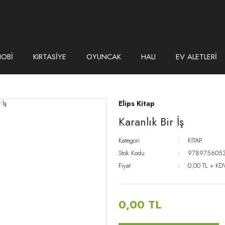
HOBİ
KIRTASİYE
OYUNCAK
HALI
EV ALETLERİ
Elips Kitap
Karanlık Bir İş
Kategori
KİTAP
Stok Kodu
978975605
Fiyat
0,00 TL + KD
0,00 TL