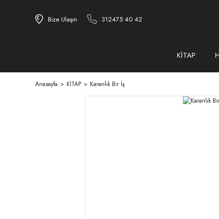
Bize Ulaşın
312475 40 42
KİTAP
Anasayfa
KİTAP
Karanlık Bir İş