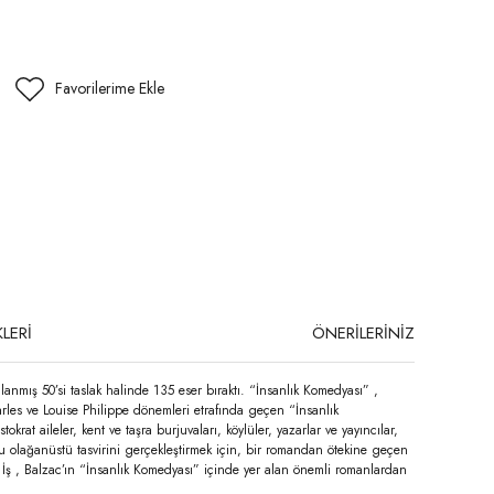
LERİ
ÖNERİLERİNİZ
anmış 50’si taslak halinde 135 eser bıraktı. “İnsanlık Komedyası” ,
arles ve Louise Philippe dönemleri etrafında geçen “İnsanlık
rat aileler, kent ve taşra burjuvaları, köylüler, yazarlar ve yayıncılar,
bu olağanüstü tasvirini gerçekleştirmek için, bir romandan ötekine geçen
r İş , Balzac’ın “İnsanlık Komedyası” içinde yer alan önemli romanlardan