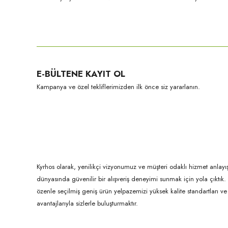
Bu ürünün fiyat bilgisi, resim, ürün açıklamalarında ve diğer konula
Görüş ve önerileriniz için teşekkür ederiz.
Ürün resmi kalitesiz, bozuk veya görüntülenemiyor.
E-BÜLTENE KAYIT OL
Ürün açıklamasında eksik bilgiler bulunuyor.
Kampanya ve özel tekliflerimizden ilk önce siz yararlanın.
Ürün bilgilerinde hatalar bulunuyor.
Ürün fiyatı diğer sitelerden daha pahalı.
Bu ürüne benzer farklı alternatifler olmalı.
Kyrhos olarak, yenilikçi vizyonumuz ve müşteri odaklı hizmet anlayış
dünyasında güvenilir bir alışveriş deneyimi sunmak için yola çıktı
özenle seçilmiş geniş ürün yelpazemizi yüksek kalite standartları ve ul
avantajlarıyla sizlerle buluşturmaktır.