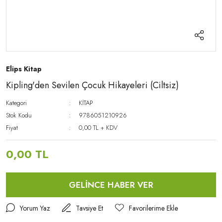
Elips Kitap
Kipling'den Sevilen Çocuk Hikayeleri (Ciltsiz)
Kategori
KİTAP
Stok Kodu
9786051210926
Fiyat
0,00 TL + KDV
0,00 TL
GELİNCE HABER VER
Yorum Yaz
Tavsiye Et