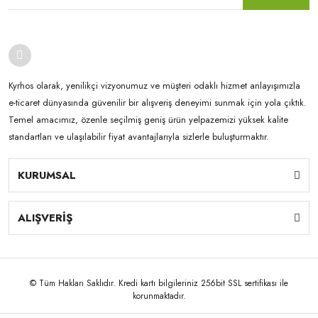
Kyrhos olarak, yenilikçi vizyonumuz ve müşteri odaklı hizmet anlayışımızla
e-ticaret dünyasında güvenilir bir alışveriş deneyimi sunmak için yola çıktık.
Temel amacımız, özenle seçilmiş geniş ürün yelpazemizi yüksek kalite
standartları ve ulaşılabilir fiyat avantajlarıyla sizlerle buluşturmaktır.
KURUMSAL
ALIŞVERİŞ
© Tüm Hakları Saklıdır. Kredi kartı bilgileriniz 256bit SSL sertifikası ile
korunmaktadır.