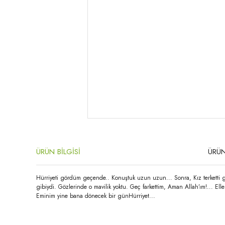
ÜRÜN BİLGİSİ
ÜRÜN
Hürriyeti gördüm geçende.. Konuştuk uzun uzun... Sonra, Kız terketti git
gibiydi. Gözlerinde o mavilik yoktu. Geç farkettim, Aman Allah’ım!... El
Eminim yine bana dönecek bir günHürriyet...
Bu ürünün fiyat bilgisi, resim, ürün açıklamalarında ve diğer konula