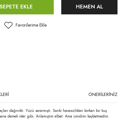
SEPETE EKLE
HEMEN AL
LERİ
ÖNERİLERİNİZ
arı dağınıktı. Yüzü sararmıştı. Sanki havasızlıktan korkan bir kuş
nlasana demek ister gibi. Anlamıştım elbet. Ama ümidimi kaybetmedim.
niz.