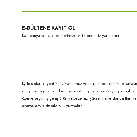
Görüş ve önerileriniz için teşekkür ederiz.
Ürün resmi kalitesiz, bozuk veya görüntülenemiyor.
E-BÜLTENE KAYIT OL
Ürün açıklamasında eksik bilgiler bulunuyor.
Kampanya ve özel tekliflerimizden ilk önce siz yararlanın.
Ürün bilgilerinde hatalar bulunuyor.
Ürün fiyatı diğer sitelerden daha pahalı.
Bu ürüne benzer farklı alternatifler olmalı.
Kyrhos olarak, yenilikçi vizyonumuz ve müşteri odaklı hizmet anlayış
dünyasında güvenilir bir alışveriş deneyimi sunmak için yola çıktı
özenle seçilmiş geniş ürün yelpazemizi yüksek kalite standartları ve ul
avantajlarıyla sizlerle buluşturmaktır.