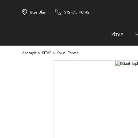
Bize Ulaşın
312475 40 42
KİTAP
Anasayfa
KİTAP
Köksal Toptan