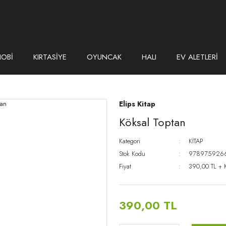
HOBİ
KIRTASİYE
OYUNCAK
HALI
EV ALETLERİ
Elips Kitap
Köksal Toptan
Kategori
KİTAP
Stok Kodu
978975926
Fiyat
390,00 TL + 
390,00 TL