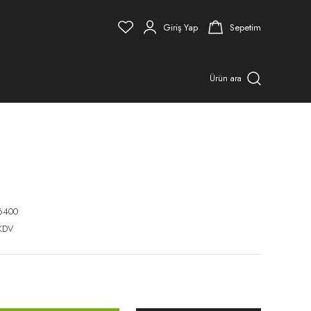
Giriş Yap
Sepetim
Ürün ara
6400
KDV