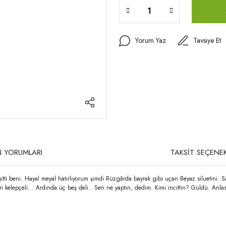
Yorum Yaz
Tavsiye Et
 YORUMLARI
TAKSİT SEÇENEK
ti beni. Hayal meyal hatırlıyorum şimdi Rüzgârda bayrak gibi uçan Beyaz siluetini. Saçl
leri kelepçeli... Ardında üç beş deli.. Sen ne yaptın, dedim. Kimi incittin? Güldü. A
rda yetersiz gördüğünüz noktaları öneri formunu kullanarak tarafımıza iletebilirsi