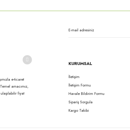
Bu ürüne ilk yorumu siz yapın!
Yorum Yaz
KURUMSAL
İletişim
ımızla e-ticaret
İletişim Formu
k. Temel amacımız,
Gönder
aşılabilir fiyat
Havale Bildirim Formu
Sipariş Sorgula
Kargo Takibi