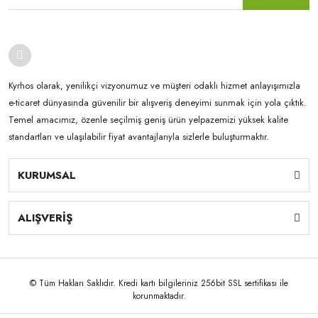
Kyrhos olarak, yenilikçi vizyonumuz ve müşteri odaklı hizmet anlayışımızla
e-ticaret dünyasında güvenilir bir alışveriş deneyimi sunmak için yola çıktık.
Temel amacımız, özenle seçilmiş geniş ürün yelpazemizi yüksek kalite
standartları ve ulaşılabilir fiyat avantajlarıyla sizlerle buluşturmaktır.
KURUMSAL
ALIŞVERİŞ
© Tüm Hakları Saklıdır. Kredi kartı bilgileriniz 256bit SSL sertifikası ile
korunmaktadır.