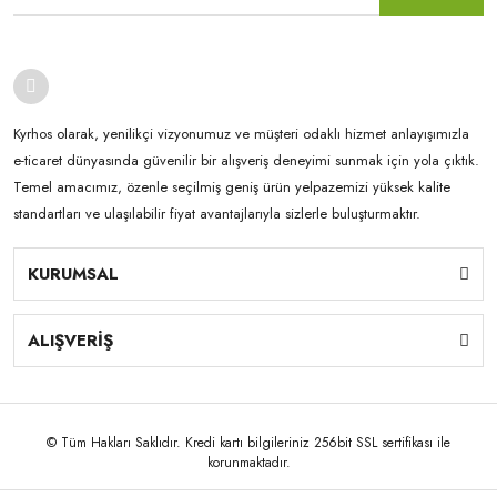
Kyrhos olarak, yenilikçi vizyonumuz ve müşteri odaklı hizmet anlayışımızla
e-ticaret dünyasında güvenilir bir alışveriş deneyimi sunmak için yola çıktık.
Temel amacımız, özenle seçilmiş geniş ürün yelpazemizi yüksek kalite
standartları ve ulaşılabilir fiyat avantajlarıyla sizlerle buluşturmaktır.
KURUMSAL
ALIŞVERİŞ
© Tüm Hakları Saklıdır. Kredi kartı bilgileriniz 256bit SSL sertifikası ile
korunmaktadır.