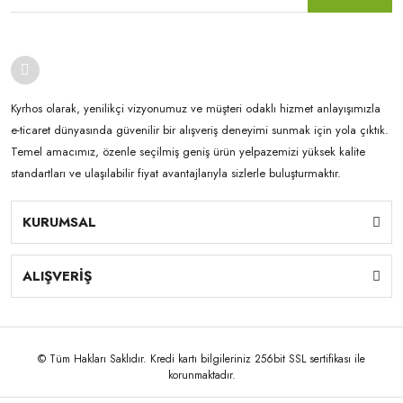
Kyrhos olarak, yenilikçi vizyonumuz ve müşteri odaklı hizmet anlayışımızla
e-ticaret dünyasında güvenilir bir alışveriş deneyimi sunmak için yola çıktık.
Temel amacımız, özenle seçilmiş geniş ürün yelpazemizi yüksek kalite
standartları ve ulaşılabilir fiyat avantajlarıyla sizlerle buluşturmaktır.
KURUMSAL
ALIŞVERİŞ
© Tüm Hakları Saklıdır. Kredi kartı bilgileriniz 256bit SSL sertifikası ile
korunmaktadır.