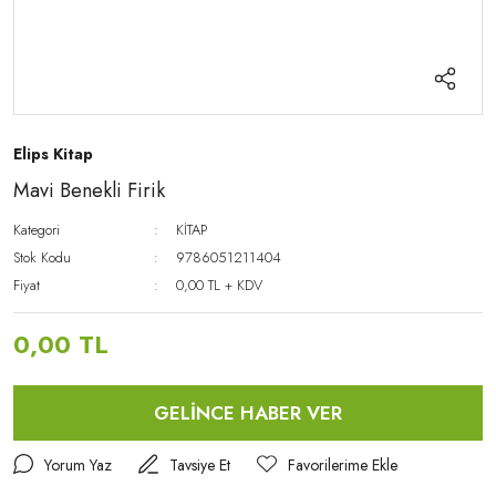
Elips Kitap
Mavi Benekli Firik
Kategori
KİTAP
Stok Kodu
9786051211404
Fiyat
0,00 TL + KDV
0,00 TL
GELİNCE HABER VER
Yorum Yaz
Tavsiye Et