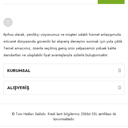
Kyrhos olarak, yenilikçi vizyonumuz ve müşteri odaklı hizmet anlayışımızla
e-ticaret dünyasında güvenilir bir alışveriş deneyimi sunmak için yola çıktık.
Temel amacımız, özenle seçilmiş geniş ürün yelpazemizi yüksek kalite
standartları ve ulaşılabilir fiyat avantajlarıyla sizlerle buluşturmaktır.
KURUMSAL
ALIŞVERİŞ
© Tüm Hakları Saklıdır. Kredi kartı bilgileriniz 256bit SSL sertifikası ile
korunmaktadır.