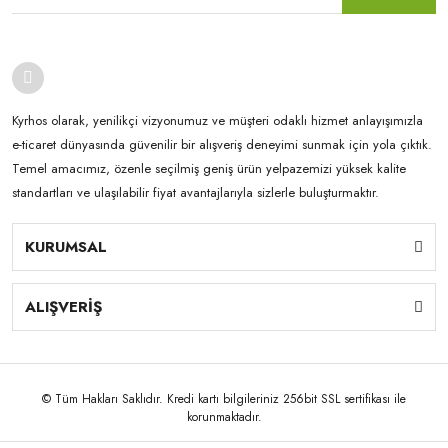
Kyrhos olarak, yenilikçi vizyonumuz ve müşteri odaklı hizmet anlayışımızla
e-ticaret dünyasında güvenilir bir alışveriş deneyimi sunmak için yola çıktık.
Temel amacımız, özenle seçilmiş geniş ürün yelpazemizi yüksek kalite
standartları ve ulaşılabilir fiyat avantajlarıyla sizlerle buluşturmaktır.
KURUMSAL
ALIŞVERİŞ
© Tüm Hakları Saklıdır. Kredi kartı bilgileriniz 256bit SSL sertifikası ile
korunmaktadır.