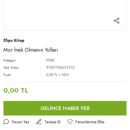
Elips Kitap
Mor İnek Olmanın Yolları
Kategori
KİTAP
Stok Kodu
9789758651573
Fiyat
0,00 TL + KDV
0,00 TL
GELİNCE HABER VER
Yorum Yaz
Tavsiye Et