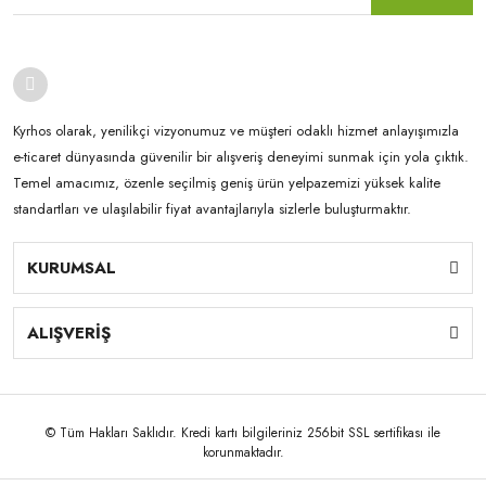
Kyrhos olarak, yenilikçi vizyonumuz ve müşteri odaklı hizmet anlayışımızla
e-ticaret dünyasında güvenilir bir alışveriş deneyimi sunmak için yola çıktık.
Temel amacımız, özenle seçilmiş geniş ürün yelpazemizi yüksek kalite
standartları ve ulaşılabilir fiyat avantajlarıyla sizlerle buluşturmaktır.
KURUMSAL
ALIŞVERİŞ
© Tüm Hakları Saklıdır. Kredi kartı bilgileriniz 256bit SSL sertifikası ile
korunmaktadır.