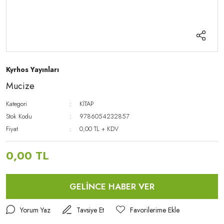
Kyrhos Yayınları
Mucize
Kategori
KİTAP
Stok Kodu
9786054232857
Fiyat
0,00 TL + KDV
0,00 TL
GELİNCE HABER VER
Yorum Yaz
Tavsiye Et