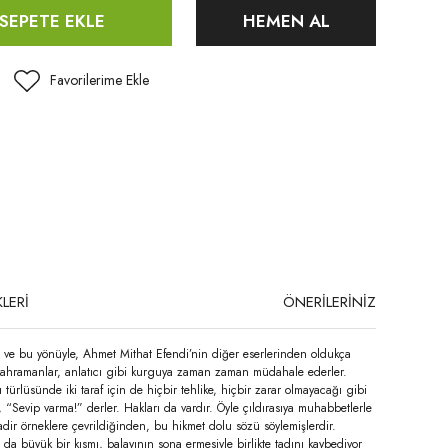
SEPETE EKLE
HEMEN AL
LERİ
ÖNERİLERİNİZ
n ve bu yönüyle, Ahmet Mithat Efendi’nin diğer eserlerinden oldukça
r kahramanlar, anlatıcı gibi kurguya zaman zaman müdahale ederler.
lüsünde iki taraf için de hiçbir tehlike, hiçbir zarar olmayacağı gibi
, “Sevip varma!” derler. Hakları da vardır. Öyle çıldırasıya muhabbetlerle
adir örneklere çevrildiğinden, bu hikmet dolu sözü söylemişlerdir.
a büyük bir kısmı, balayının sona ermesiyle birlikte tadını kaybediyor