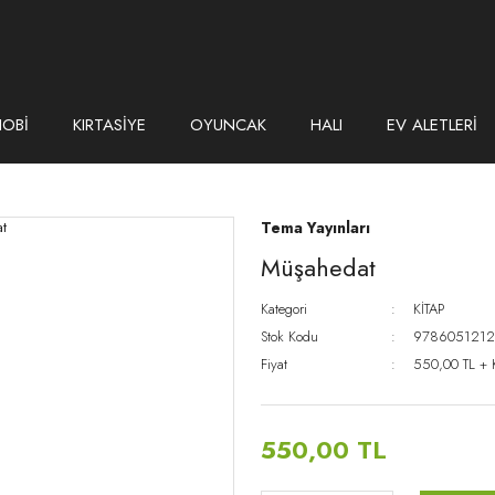
HOBİ
KIRTASİYE
OYUNCAK
HALI
EV ALETLERİ
Tema Yayınları
Müşahedat
Kategori
KİTAP
Stok Kodu
9786051212
Fiyat
550,00 TL +
550,00 TL