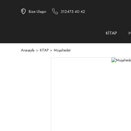
Bize Ulaşın
312475 40 42
KİTAP
Anasayfa
KİTAP
Müşahedat