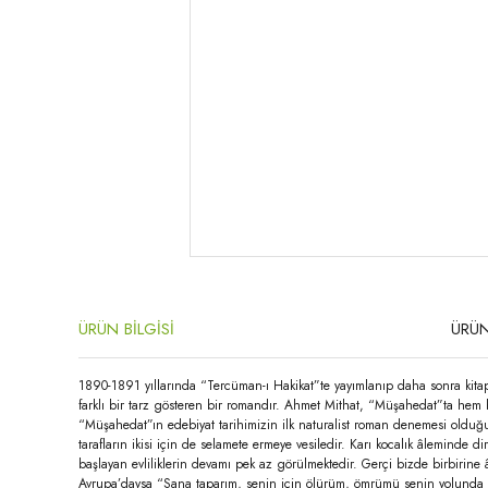
ÜRÜN BİLGİSİ
ÜRÜN
1890-1891 yıllarında “Tercüman-ı Hakikat”te yayımlanıp daha sonra kitap
farklı bir tarz gösteren bir romandır. Ahmet Mithat, “Müşahedat”ta hem
“Müşahedat”ın edebiyat tarihimizin ilk naturalist roman denemesi olduğ
tarafların ikisi için de selamete ermeye vesiledir. Karı kocalık âleminde 
başlayan evliliklerin devamı pek az görülmektedir. Gerçi bizde birbirine 
Avrupa’daysa “Sana taparım, senin için ölürüm, ömrümü senin yolunda harc