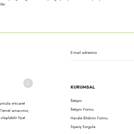
lar.
rda yetersiz gördüğünüz noktaları öneri formunu kullanarak tarafımıza iletebilirsi
Bu ürüne ilk yorumu siz yapın!
Yorum Yaz
KURUMSAL
İletişim
ımızla e-ticaret
İletişim Formu
k. Temel amacımız,
Gönder
aşılabilir fiyat
Havale Bildirim Formu
Sipariş Sorgula