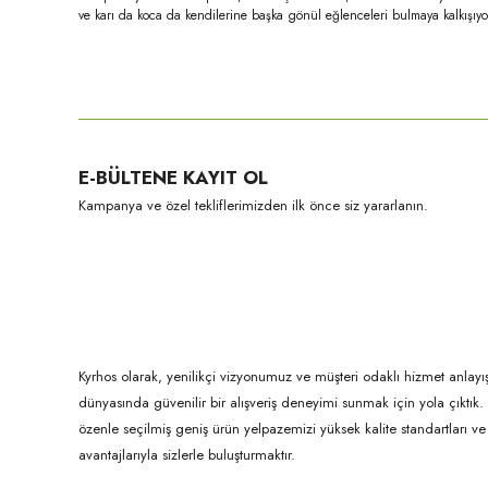
ve karı da koca da kendilerine başka gönül eğlenceleri bulmaya kalkışıyor
Bu ürünün fiyat bilgisi, resim, ürün açıklamalarında ve diğer konula
Görüş ve önerileriniz için teşekkür ederiz.
Ürün resmi kalitesiz, bozuk veya görüntülenemiyor.
E-BÜLTENE KAYIT OL
Ürün açıklamasında eksik bilgiler bulunuyor.
Kampanya ve özel tekliflerimizden ilk önce siz yararlanın.
Ürün bilgilerinde hatalar bulunuyor.
Ürün fiyatı diğer sitelerden daha pahalı.
Bu ürüne benzer farklı alternatifler olmalı.
Kyrhos olarak, yenilikçi vizyonumuz ve müşteri odaklı hizmet anlayış
dünyasında güvenilir bir alışveriş deneyimi sunmak için yola çıktı
özenle seçilmiş geniş ürün yelpazemizi yüksek kalite standartları ve ul
avantajlarıyla sizlerle buluşturmaktır.