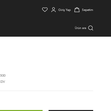
Giriş Yap
Sepetim
Ürün ara
500
 KDV