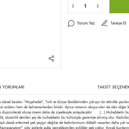
Yorum Yaz
Tavsiye Et
 YORUMLARI
TAKSİT SEÇENEK
 olarak basılan “Müşahedat”, Türk ve dünya klasiklerinden çok ayrı bir teknikle yazıla
 bir anlatıcı hem de kahramanlardan biridir. Ayrıca romanın okuyucuları da olan diğe
u düşünülecek olursa önemi daha da ziyadesiyle anlaşılacaktır. (…) Muhabbetin bu tür
dirlik, düzenlik denilen şey de muhabbetin bu türlüsüyle garantiye alınmış olur. Kadınlar
âşık olarak evlenmek pek yaygın değilse de kadınlarımızın dikkatli nazarları daha çok n
ayacağım!” gibi sözlerle aşkla gerçekleştirilen evlilikler pek çoktur. Ancak bunların d