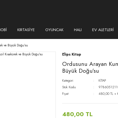
HOBİ
KIRTASİYE
OYUNCAK
HALI
EV ALETLERİ
ek ve Büyük Doğu’su
Elips Kitap
Ordusunu Arayan Kuma
Büyük Doğu’su
Kategori
KİTAP
Stok Kodu
9786051211
Fiyat
480,00 TL +
480,00 TL