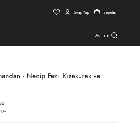
Giriş Yap
Sepetim
Ürün ara
ndan - Necip Fazıl Kısakürek ve
824
 KDV