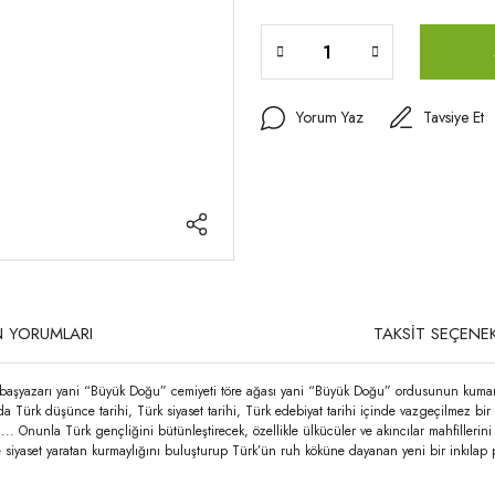
Yorum Yaz
Tavsiye Et
 YORUMLARI
TAKSİT SEÇENEK
başyazarı yani “Büyük Doğu” cemiyeti töre ağası yani “Büyük Doğu” ordusunun kumandan
nda Türk düşünce tarihi, Türk siyaset tarihi, Türk edebiyat tarihi içinde vazgeçilmez 
unla Türk gençliğini bütünleştirecek, özellikle ülkücüler ve akıncılar mahfillerini “
siyaset yaratan kurmaylığını buluşturup Türk’ün ruh köküne dayanan yeni bir inkılap