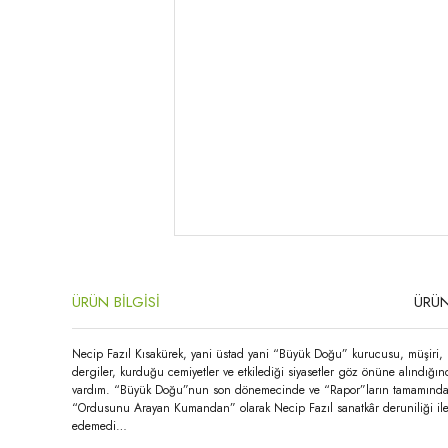
ÜRÜN BİLGİSİ
ÜRÜN
Necip Fazıl Kısakürek, yani üstad yani “Büyük Doğu” kurucusu, müşiri, 
dergiler, kurduğu cemiyetler ve etkilediği siyasetler göz önüne alındığı
vardım. “Büyük Doğu”nun son dönemecinde ve “Rapor”ların tamamında... On
“Ordusunu Arayan Kumandan” olarak Necip Fazıl sanatkâr deruniliği ile 
edemedi…