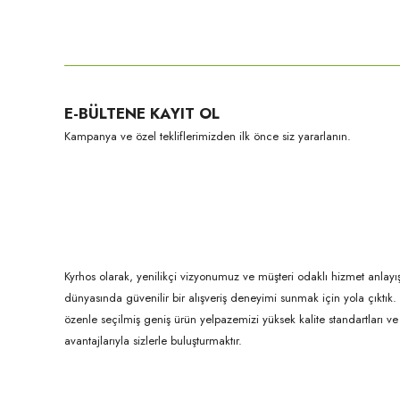
Bu ürünün fiyat bilgisi, resim, ürün açıklamalarında ve diğer konula
Görüş ve önerileriniz için teşekkür ederiz.
Ürün resmi kalitesiz, bozuk veya görüntülenemiyor.
E-BÜLTENE KAYIT OL
Ürün açıklamasında eksik bilgiler bulunuyor.
Kampanya ve özel tekliflerimizden ilk önce siz yararlanın.
Ürün bilgilerinde hatalar bulunuyor.
Ürün fiyatı diğer sitelerden daha pahalı.
Bu ürüne benzer farklı alternatifler olmalı.
Kyrhos olarak, yenilikçi vizyonumuz ve müşteri odaklı hizmet anlayış
dünyasında güvenilir bir alışveriş deneyimi sunmak için yola çıktı
özenle seçilmiş geniş ürün yelpazemizi yüksek kalite standartları ve ul
avantajlarıyla sizlerle buluşturmaktır.