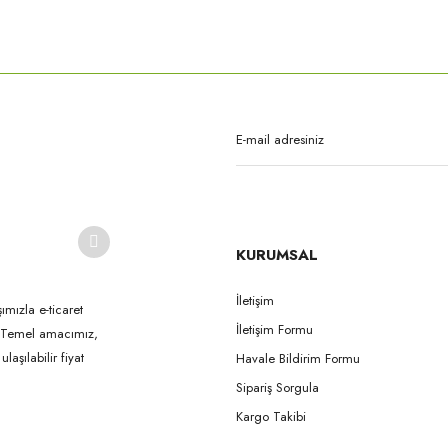
rda yetersiz gördüğünüz noktaları öneri formunu kullanarak tarafımıza iletebilirsi
Bu ürüne ilk yorumu siz yapın!
Yorum Yaz
KURUMSAL
İletişim
ımızla e-ticaret
İletişim Formu
k. Temel amacımız,
Gönder
aşılabilir fiyat
Havale Bildirim Formu
Sipariş Sorgula
Kargo Takibi