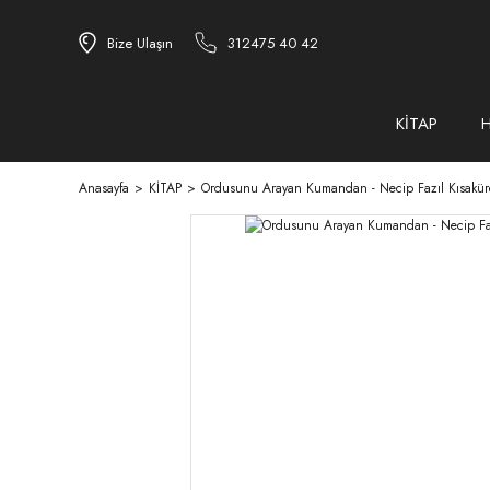
Bize Ulaşın
312475 40 42
KİTAP
Anasayfa
KİTAP
Ordusunu Arayan Kumandan - Necip Fazıl Kısakür