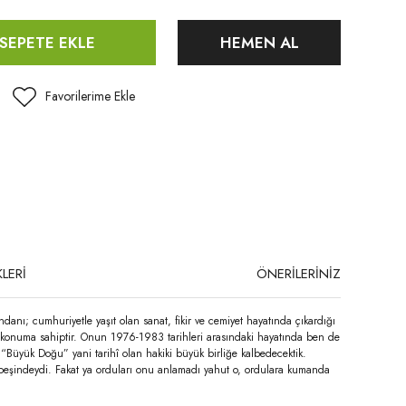
SEPETE EKLE
HEMEN AL
LERİ
ÖNERİLERİNİZ
ı; cumhuriyetle yaşıt olan sanat, fikir ve cemiyet hayatında çıkardığı
bir konuma sahiptir. Onun 1976-1983 tarihleri arasındaki hayatında ben de
Büyük Doğu” yani tarihî olan hakiki büyük birliğe kalbedecektik.
 peşindeydi. Fakat ya orduları onu anlamadı yahut o, ordulara kumanda