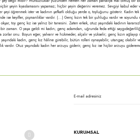
k bir şey değil midir? Mutsuzluklar yüzünden hemen her zaman pahalıya mal olmuş bir bil
içbir şeyin kıyaslamasını yapamaz; hiçbir şeyin değerini veremez. Sevgiyi kabul eder v
r şeyi öğrenmek ister ve kadının şefkatli olduğu yerde o, toyluğunu gösterir. Kadın tek
nde ise keyifler, pişmanlıklar vardır. (...) Genç kızın tek bir şuhluğu vardır ve soyundu
 okşar, toy genç kız ise yalnız bir tanesini. Zaten erkek, otuz yaşındaki kadının karars
içbir zaman. O yaşa geldi mi kadın; genç adamdan, uğrunda feda ettiği saygıdeğerliliği 
ına zorlar onu. Boyun eğer, yalvarır ve hükmeder, alçalır ve yükselir; genç kızın ağlayı
aşındaki kadın, genç kız hâline girebilir, bütün rolleri oynayabilir, utangaç olabilir v
ık vardır. Otuz yaşındaki kadın her arzuyu giderir, genç kız ise hiçbir arzuyu gide
rda yetersiz gördüğünüz noktaları öneri formunu kullanarak tarafımıza iletebilirsi
Bu ürüne ilk yorumu siz yapın!
Yorum Yaz
KURUMSAL