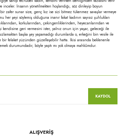
giye sahip tecrübeli kadın, kendini verirken benliğinden fazlasını verir
e inceler. İnsanın yönetilmekten hoşlandığı, söz dinleyip boyun
 bir zafer sunar size, genç kız ise sizi bitmez tükenmez savaşlar vermeye
 mu her şeyi söylemiş olduğuna inanır fakat kadının sayısız şuhlukları
ızlıklarından, korkularından, çekingenliklerinden, heyecanlarından ve
kendisine geri vermesini ister, yalnız onun için yaşar, geleceği ile
p sızlamaktan başka şey yapamadığı durumlarda o, erkeğini bin vesile ile
e bir felaket yüzünden güzelleşebilir hatta. İkisi arasında beklenenle
rememek durumundadır, böyle yaptı mı yok olmaya mahkûmdur.
niz.
KAYDOL
ALIŞVERİŞ