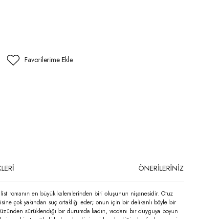
LERİ
ÖNERİLERİNİZ
ist romanın en büyük kalemlerinden biri oluşunun nişanesidir. Otuz
isine çok yakından suç ortaklığı eder; onun için bir delikanlı böyle bir
ler yüzünden sürüklendiği bir durumda kadın, vicdani bir duyguya boyun