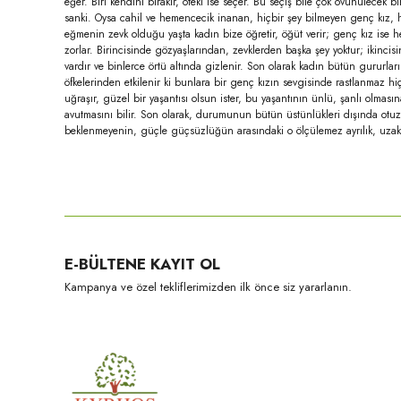
eğer. Biri kendini bırakır, öteki ise seçer. Bu seçiş bile çok övünülece
sanki. Oysa cahil ve hemencecik inanan, hiçbir şey bilmeyen genç kız, h
eğmenin zevk olduğu yaşta kadın bize öğretir, öğüt verir; genç kız ise he
zorlar. Birincisinde gözyaşlarından, zevklerden başka şey yoktur; ikincisi
vardır ve binlerce örtü altında gizlenir. Son olarak kadın bütün gururları
öfkelerinden etkilenir ki bunlara bir genç kızın sevgisinde rastlanmaz h
uğraşır, güzel bir yaşantısı olsun ister, bu yaşantının ünlü, şanlı olmas
avutmasını bilir. Son olarak, durumunun bütün üstünlükleri dışında otuz y
beklenmeyenin, güçle güçsüzlüğün arasındaki o ölçülemez ayrılık, uzakl
Bu ürünün fiyat bilgisi, resim, ürün açıklamalarında ve diğer konula
Görüş ve önerileriniz için teşekkür ederiz.
Ürün resmi kalitesiz, bozuk veya görüntülenemiyor.
E-BÜLTENE KAYIT OL
Ürün açıklamasında eksik bilgiler bulunuyor.
Kampanya ve özel tekliflerimizden ilk önce siz yararlanın.
Ürün bilgilerinde hatalar bulunuyor.
Ürün fiyatı diğer sitelerden daha pahalı.
Bu ürüne benzer farklı alternatifler olmalı.