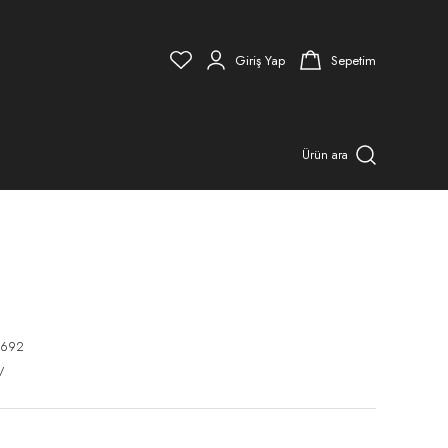
Giriş Yap
Sepetim
Ürün ara
2692
V