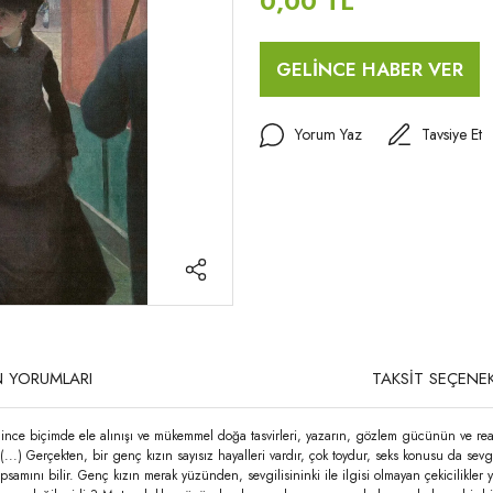
0,00 TL
GELİNCE HABER VER
Yorum Yaz
Tavsiye Et
 YORUMLARI
TAKSİT SEÇENEK
nce biçimde ele alınışı ve mükemmel doğa tasvirleri, yazarın, gözlem gücünün ve real
...) Gerçekten, bir genç kızın sayısız hayalleri vardır, çok toydur, seks konusu da sevg
apsamını bilir. Genç kızın merak yüzünden, sevgilisininki ile ilgisi olmayan çekicilik