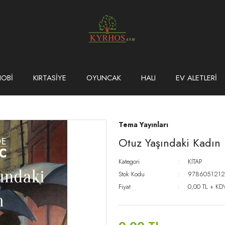
HOBİ
KIRTASİYE
OYUNCAK
HALI
EV ALETLERİ
Tema Yayınları
Otuz Yaşındaki Kadın
Kategori
KİTAP
Stok Kodu
978605121
Fiyat
0,00 TL + KD