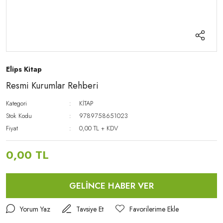
Elips Kitap
Resmi Kurumlar Rehberi
Kategori
KİTAP
Stok Kodu
9789758651023
Fiyat
0,00 TL + KDV
0,00 TL
GELİNCE HABER VER
Yorum Yaz
Tavsiye Et