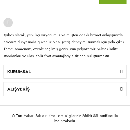
Kyrhos olarak, yenilikçi vizyonumuz ve müşteri odaklı hizmet anlayışımızla
e-ticaret dünyasında güvenilir bir alışveriş deneyimi sunmak için yola çıktık.
Temel amacımız, özenle seçilmiş geniş ürün yelpazemizi yüksek kalite
standartları ve ulaşılabilir fiyat avantajlarıyla sizlerle buluşturmaktır.
KURUMSAL
ALIŞVERİŞ
© Tüm Hakları Saklıdır. Kredi kartı bilgileriniz 256bit SSL sertifikası ile
korunmaktadır.