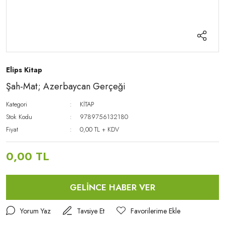
Elips Kitap
Şah-Mat; Azerbaycan Gerçeği
Kategori
KİTAP
Stok Kodu
9789756132180
Fiyat
0,00 TL + KDV
0,00 TL
GELİNCE HABER VER
Yorum Yaz
Tavsiye Et