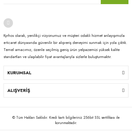
Kyrhos olarak, yenilikçi vizyonumuz ve müşteri odaklı hizmet anlayışımızla
e-ticaret dünyasında güvenilir bir alışveriş deneyimi sunmak için yola çıktık.
Temel amacımız, özenle seçilmiş geniş ürün yelpazemizi yüksek kalite
standartları ve ulaşılabilir fiyat avantajlarıyla sizlerle buluşturmaktır.
KURUMSAL
ALIŞVERİŞ
© Tüm Hakları Saklıdır. Kredi kartı bilgileriniz 256bit SSL sertifikası ile
korunmaktadır.