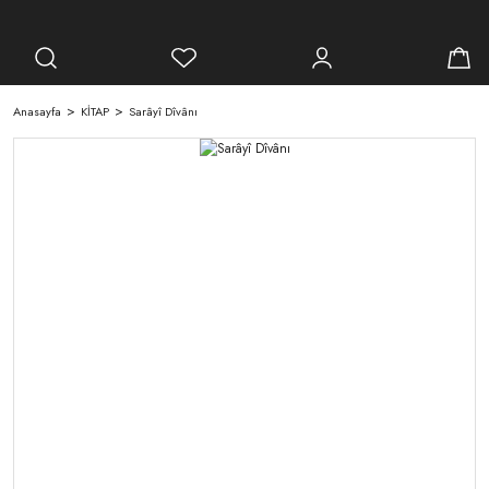
Anasayfa
KİTAP
Sarâyî Dîvânı