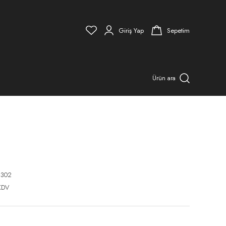
Giriş Yap
Sepetim
Ürün ara
8302
KDV