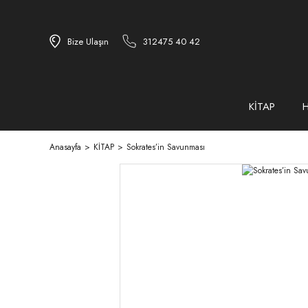
Bize Ulaşın
312475 40 42
KİTAP
Anasayfa
KİTAP
Sokrates’in Savunması