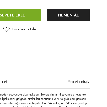
SEPETE EKLE
HEMEN AL
LERİ
ÖNERİLERİNİZ
cereden okuyucuya aktarmaktadır. Sokrates’in tarihî savunması, evrensel
 bilgeliklerini gölgede bıraktıkları sonucuna varır ve gidilmesi gereken
ı hareketleri ağır aksak ve hayata döndürülmek için dürtülmesi gerekiyor.