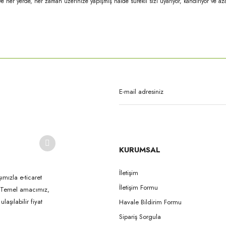
ve her yerde, her zaman üzerinize yapışmış hâlde sürekli sizi uyarıyor, kandırıyor ve a
rda yetersiz gördüğünüz noktaları öneri formunu kullanarak tarafımıza iletebilirsi
Bu ürüne ilk yorumu siz yapın!
Yorum Yaz
KURUMSAL
İletişim
ımızla e-ticaret
İletişim Formu
k. Temel amacımız,
Gönder
aşılabilir fiyat
Havale Bildirim Formu
Sipariş Sorgula