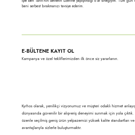
İşte ben Tanrı’nın devletin üzerine yapıştırdığı o at sineğiyim. Tüm gün 
beni serbest bırakmanızı tavsiye ederim.
Bu ürünün fiyat bilgisi, resim, ürün açıklamalarında ve diğer konula
Görüş ve önerileriniz için teşekkür ederiz.
Ürün resmi kalitesiz, bozuk veya görüntülenemiyor.
E-BÜLTENE KAYIT OL
Ürün açıklamasında eksik bilgiler bulunuyor.
Kampanya ve özel tekliflerimizden ilk önce siz yararlanın.
Ürün bilgilerinde hatalar bulunuyor.
Ürün fiyatı diğer sitelerden daha pahalı.
Bu ürüne benzer farklı alternatifler olmalı.
Kyrhos olarak, yenilikçi vizyonumuz ve müşteri odaklı hizmet anlayış
dünyasında güvenilir bir alışveriş deneyimi sunmak için yola çıktı
özenle seçilmiş geniş ürün yelpazemizi yüksek kalite standartları ve ul
avantajlarıyla sizlerle buluşturmaktır.