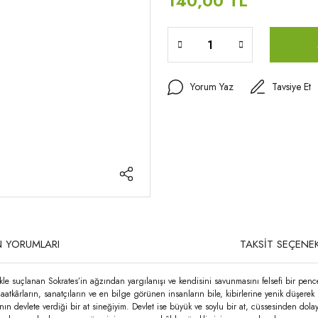
140,00 TL
Yorum Yaz
Tavsiye Et
 YORUMLARI
TAKSİT SEÇENEK
likle suçlanan Sokrates’in ağzından yargılanışı ve kendisini savunmasını felsefi bir pen
aatkârların, sanatçıların ve en bilge görünen insanların bile, kibirlerine yenik düşerek
n devlete verdiği bir at sineğiyim. Devlet ise büyük ve soylu bir at, cüssesinden dolay