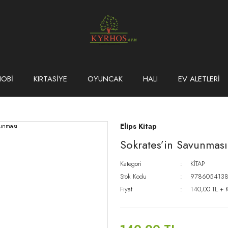
HOBİ
KIRTASİYE
OYUNCAK
HALI
EV ALETLERİ
Elips Kitap
Sokrates’in Savunması
Kategori
KİTAP
Stok Kodu
978605413
Fiyat
140,00 TL + 