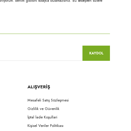
zarlıyorum. Benim gibisini kolayca bulamazsınız. Bu sebepten sizlere
niz.
KAYDOL
ALIŞVERİŞ
Mesafeli Satış Sözleşmesi
Gizlilik ve Güvenlik
İptal İade Koşullari
Kişisel Veriler Politikası