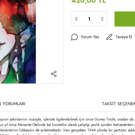
420,00 TL
Yorum Yaz
Tavsiye Et
 YORUMLARI
TAKSİT SEÇENEK
aşının yakınlarının ricasıyla, işleriyle ilgilenebilmek için önce Güney Tirol’e, oradan
z yıl önce Manente Otelinde kat hizmetlisi olarak çalıştığı yazlık işinden bahsederk
 Manente’nin hikâyesini de anlatmaktadır. Ines gerçekten 1944 yılında bir partizan sald