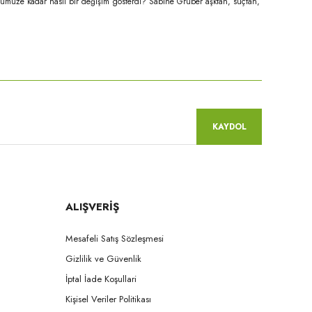
günümüze kadar nasıl bir değişim gösterdi? Sabine Gruber aşktan, suçtan,
niz.
KAYDOL
ALIŞVERİŞ
Mesafeli Satış Sözleşmesi
Gizlilik ve Güvenlik
İptal İade Koşullari
Kişisel Veriler Politikası