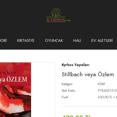
HOBİ
KIRTASİYE
OYUNCAK
HALI
EV ALETLERİ
Kyrhos Yayınları
Stillbach veya Özlem
Kategori
KİTAP
Stok Kodu
9786051213
Fiyat
420,00 TL +