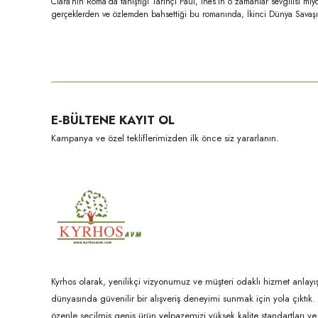
Clara’nın Roma’da tanıştığı Tarihçi Paul, Ines’in o zamanlar sevgilisi m
gerçeklerden ve özlemden bahsettiği bu romanında, İkinci Dünya Savaşı ön
Bu ürünün fiyat bilgisi, resim, ürün açıklamalarında ve diğer konula
Görüş ve önerileriniz için teşekkür ederiz.
Ürün resmi kalitesiz, bozuk veya görüntülenemiyor.
E-BÜLTENE KAYIT OL
Ürün açıklamasında eksik bilgiler bulunuyor.
Kampanya ve özel tekliflerimizden ilk önce siz yararlanın.
Ürün bilgilerinde hatalar bulunuyor.
Ürün fiyatı diğer sitelerden daha pahalı.
Bu ürüne benzer farklı alternatifler olmalı.
Kyrhos olarak, yenilikçi vizyonumuz ve müşteri odaklı hizmet anlayış
dünyasında güvenilir bir alışveriş deneyimi sunmak için yola çıktı
özenle seçilmiş geniş ürün yelpazemizi yüksek kalite standartları ve ul