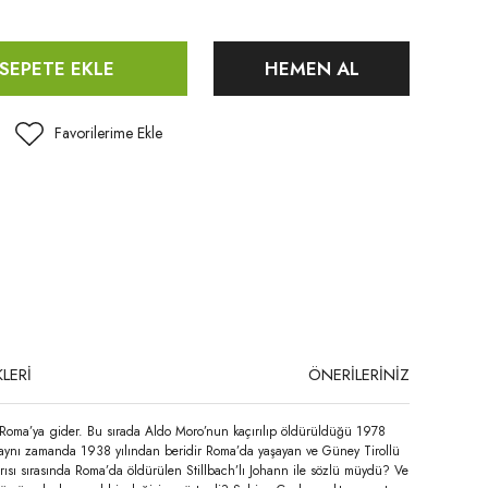
SEPETE EKLE
HEMEN AL
LERİ
ÖNERİLERİNİZ
 da Roma’ya gider. Bu sırada Aldo Moro’nun kaçırılıp öldürüldüğü 1978
en aynı zamanda 1938 yılından beridir Roma’da yaşayan ve Güney Tirollü
ırısı sırasında Roma’da öldürülen Stillbach’lı Johann ile sözlü müydü? Ve