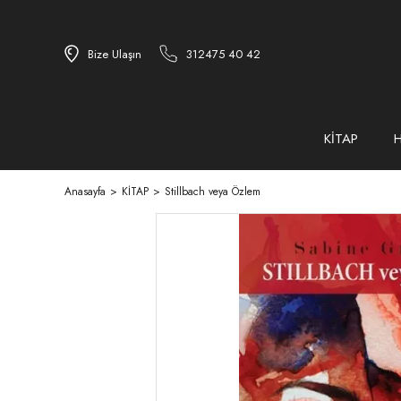
Bize Ulaşın
312475 40 42
KİTAP
Anasayfa
KİTAP
Stillbach veya Özlem