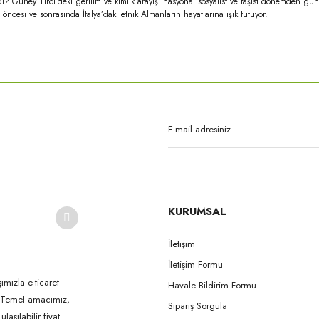
iydi? Güney Tirol’deki gerilim ve kimlik arayışı nasyonal sosyalist ve faşist dönemden 
cesi ve sonrasında İtalya’daki etnik Almanların hayatlarına ışık tutuyor.
rda yetersiz gördüğünüz noktaları öneri formunu kullanarak tarafımıza iletebilirsi
Bu ürüne ilk yorumu siz yapın!
Yorum Yaz
KURUMSAL
İletişim
İletişim Formu
Gönder
ımızla e-ticaret
Havale Bildirim Formu
k. Temel amacımız,
Sipariş Sorgula
aşılabilir fiyat