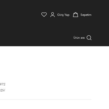
Giriş Yap
Sepetim
Ürün ara
972
 KDV