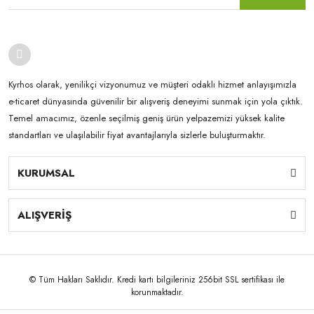
Kyrhos olarak, yenilikçi vizyonumuz ve müşteri odaklı hizmet anlayışımızla
e-ticaret dünyasında güvenilir bir alışveriş deneyimi sunmak için yola çıktık.
Temel amacımız, özenle seçilmiş geniş ürün yelpazemizi yüksek kalite
standartları ve ulaşılabilir fiyat avantajlarıyla sizlerle buluşturmaktır.
KURUMSAL
ALIŞVERİŞ
© Tüm Hakları Saklıdır. Kredi kartı bilgileriniz 256bit SSL sertifikası ile
korunmaktadır.