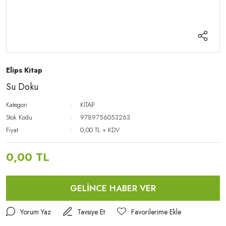
Elips Kitap
Su Doku
Kategori
KİTAP
Stok Kodu
9789756053263
Fiyat
0,00 TL + KDV
0,00 TL
GELİNCE HABER VER
Yorum Yaz
Tavsiye Et