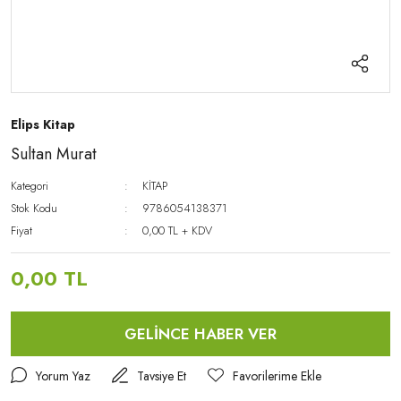
Elips Kitap
Sultan Murat
Kategori
KİTAP
Stok Kodu
9786054138371
Fiyat
0,00 TL + KDV
0,00 TL
GELİNCE HABER VER
Yorum Yaz
Tavsiye Et