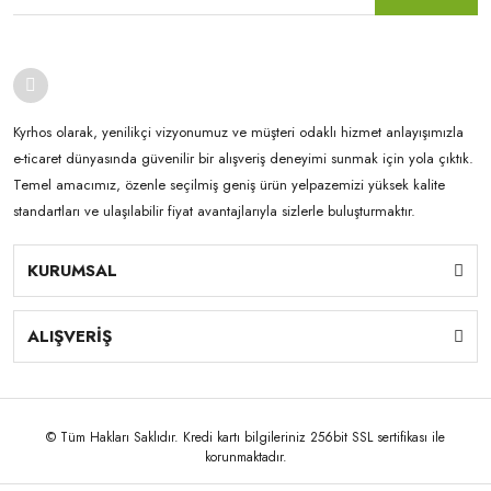
Kyrhos olarak, yenilikçi vizyonumuz ve müşteri odaklı hizmet anlayışımızla
e-ticaret dünyasında güvenilir bir alışveriş deneyimi sunmak için yola çıktık.
Temel amacımız, özenle seçilmiş geniş ürün yelpazemizi yüksek kalite
standartları ve ulaşılabilir fiyat avantajlarıyla sizlerle buluşturmaktır.
KURUMSAL
ALIŞVERİŞ
© Tüm Hakları Saklıdır. Kredi kartı bilgileriniz 256bit SSL sertifikası ile
korunmaktadır.