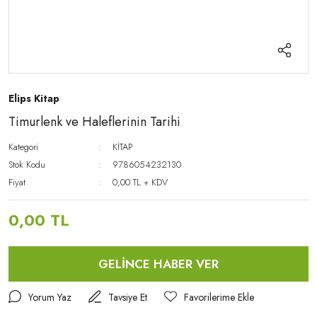
Elips Kitap
Timurlenk ve Haleflerinin Tarihi
Kategori
KİTAP
Stok Kodu
9786054232130
Fiyat
0,00 TL + KDV
0,00 TL
GELİNCE HABER VER
Yorum Yaz
Tavsiye Et