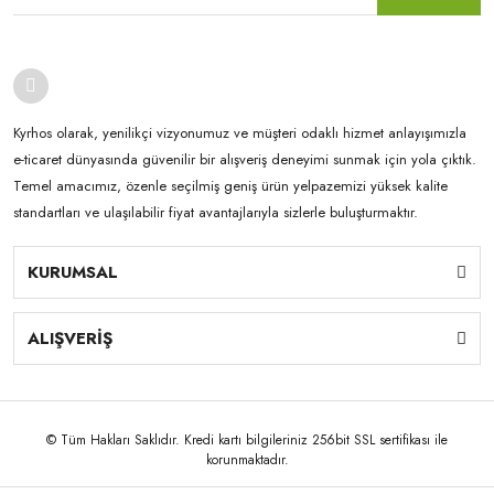
Kyrhos olarak, yenilikçi vizyonumuz ve müşteri odaklı hizmet anlayışımızla
e-ticaret dünyasında güvenilir bir alışveriş deneyimi sunmak için yola çıktık.
Temel amacımız, özenle seçilmiş geniş ürün yelpazemizi yüksek kalite
standartları ve ulaşılabilir fiyat avantajlarıyla sizlerle buluşturmaktır.
KURUMSAL
ALIŞVERİŞ
© Tüm Hakları Saklıdır. Kredi kartı bilgileriniz 256bit SSL sertifikası ile
korunmaktadır.