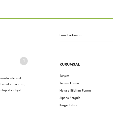
rda yetersiz gördüğünüz noktaları öneri formunu kullanarak tarafımıza iletebilirsi
Bu ürüne ilk yorumu siz yapın!
Yorum Yaz
KURUMSAL
İletişim
ımızla e-ticaret
İletişim Formu
k. Temel amacımız,
Gönder
aşılabilir fiyat
Havale Bildirim Formu
Sipariş Sorgula
Kargo Takibi