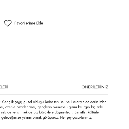
LERİ
ÖNERİLERİNİZ
ençlik çağı; güzel olduğu kadar tehlikeli ve ilkeleriyle de derin izler
sı, özenle hazırlanması, gençlerin okumaya ilgisini belirgin biçimde
ekilde yetiştirmek de biz büyüklere düş­mektedir. Sanatla, kültürle,
e geleceğimize yatırım olarak görüyoruz. Her şey çocuklarımız,