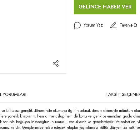
GELİNCE HABER VER
Yorum Yaz
Tavsiye Et
 YORUMLARI
TAKSİT SEÇENEK
da ve bilhassa gençlik döneminde okumaya ilginin artarak devam etmesiyle mümkün olur. G
lere yönelik kitapların, hem dil ve üslup hem de konu ve içerik bakımından güçlü olma
k çok sorunla boğuşan insanoğlunun umudu, çocuklarda ve gençlerdedir. Ve onları en iyi ş
acımız vardır. Gençlerimize hitap edecek kitaplar yayımlamayı kültür dünyamıza katkı v