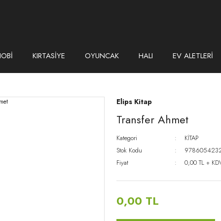
HOBİ
KIRTASİYE
OYUNCAK
HALI
EV ALETLERİ
Elips Kitap
Transfer Ahmet
Kategori
KİTAP
Stok Kodu
978605423
Fiyat
0,00 TL + KD
0,00 TL