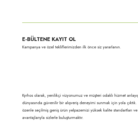
Bu ürünün fiyat bilgisi, resim, ürün açıklamalarında ve diğer konula
Görüş ve önerileriniz için teşekkür ederiz.
Ürün resmi kalitesiz, bozuk veya görüntülenemiyor.
E-BÜLTENE KAYIT OL
Ürün açıklamasında eksik bilgiler bulunuyor.
Kampanya ve özel tekliflerimizden ilk önce siz yararlanın.
Ürün bilgilerinde hatalar bulunuyor.
Ürün fiyatı diğer sitelerden daha pahalı.
Bu ürüne benzer farklı alternatifler olmalı.
Kyrhos olarak, yenilikçi vizyonumuz ve müşteri odaklı hizmet anlayış
dünyasında güvenilir bir alışveriş deneyimi sunmak için yola çıktı
özenle seçilmiş geniş ürün yelpazemizi yüksek kalite standartları ve ul
avantajlarıyla sizlerle buluşturmaktır.