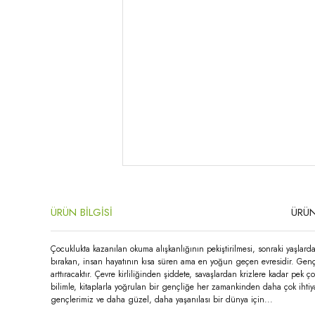
ÜRÜN BİLGİSİ
ÜRÜN
Çocuklukta kazanılan okuma alışkanlığının pekiştirilmesi, sonraki yaşlar
bırakan, insan hayatının kısa süren ama en yoğun geçen evresidir. Genç
arttıracaktır. Çevre kirliliğinden şiddete, savaşlardan krizlere kadar pe
bilimle, kitaplarla yoğrulan bir gençliğe her zamankinden daha çok ihtiy
gençlerimiz ve daha güzel, daha yaşanılası bir dünya için...