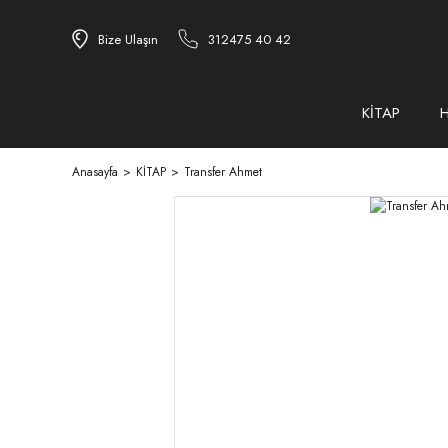
Bize Ulaşın
312475 40 42
KİTAP
Anasayfa
KİTAP
Transfer Ahmet