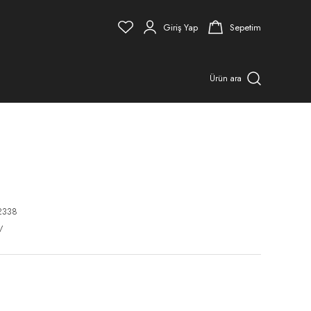
Giriş Yap
Sepetim
Ürün ara
2338
V